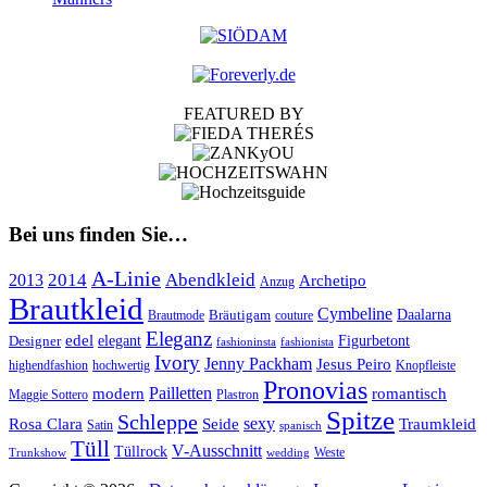
FEATURED BY
Bei uns finden Sie…
A-Linie
2014
Abendkleid
2013
Archetipo
Anzug
Brautkleid
Cymbeline
Bräutigam
Daalarna
Brautmode
couture
Eleganz
edel
Designer
elegant
Figurbetont
fashioninsta
fashionista
Ivory
Jenny Packham
Jesus Peiro
highendfashion
hochwertig
Knopfleiste
Pronovias
Pailletten
modern
romantisch
Maggie Sottero
Plastron
Spitze
Schleppe
Rosa Clara
Seide
sexy
Traumkleid
Satin
spanisch
Tüll
V-Ausschnitt
Tüllrock
Weste
Trunkshow
wedding