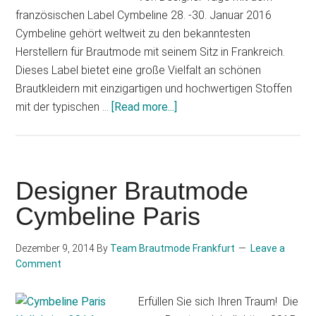
französischen Label Cymbeline 28. -30. Januar 2016
Cymbeline gehört weltweit zu den bekanntesten
Herstellern für Brautmode mit seinem Sitz in Frankreich.
Dieses Label bietet eine große Vielfalt an schönen
Brautkleidern mit einzigartigen und hochwertigen Stoffen
mit der typischen …
[Read more...]
about
Designer
Tage
bei
SIÖDAM
Designer Brautmode
Couture
Cymbeline Paris
Frankfurt
Dezember 9, 2014
By
Team Brautmode Frankfurt
Leave a
Comment
Erfüllen Sie sich Ihren Traum! Die