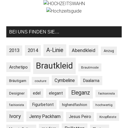
BEI UNS FINDEN SIE…
A-Linie
2013
2014
Abendkleid
Anzug
Brautkleid
Archetipo
Brautmode
Cymbeline
Daalarna
Bräutigam
couture
Eleganz
edel
elegant
Designer
fashioninsta
Figurbetont
highendfashion
hochwertig
fashionista
Ivory
Jenny Packham
Jesus Peiro
Knopfleiste