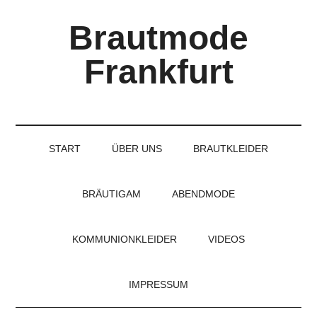
Skip
Skip
Skip
Brautmode
to
to
to
main
secondary
primary
Frankfurt
content
menu
sidebar
Couture
Brautmode
für
START
ÜBER UNS
BRAUTKLEIDER
Braut
und
Bräutigam
BRÄUTIGAM
ABENDMODE
KOMMUNIONKLEIDER
VIDEOS
IMPRESSUM