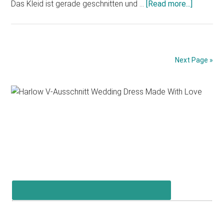
Das Kleid ist gerade geschnitten und …
[Read more...]
about
Cymbeli
neue
Kollekti
2014
Next Page »
Modell
Hamy
Primary
Sidebar