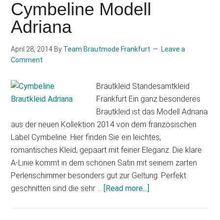
Paris
Cymbeline Modell
–
Adriana
Brautkleid
Hamy
April 28, 2014
By
Team Brautmode Frankfurt
Leave a
Modell
Comment
2015
Brautkleid Standesamtkleid
Frankfurt Ein ganz besonderes
Brautkleid ist das Modell Adriana
aus der neuen Kollektion 2014 von dem französischen
Label Cymbeline. Hier finden Sie ein leichtes,
romantisches Kleid, gepaart mit feiner Eleganz. Die klare
A-Linie kommt in dem schönen Satin mit seinem zarten
Perlenschimmer besonders gut zur Geltung. Perfekt
geschnitten sind die sehr …
[Read more...]
about
Cymbeline
Modell