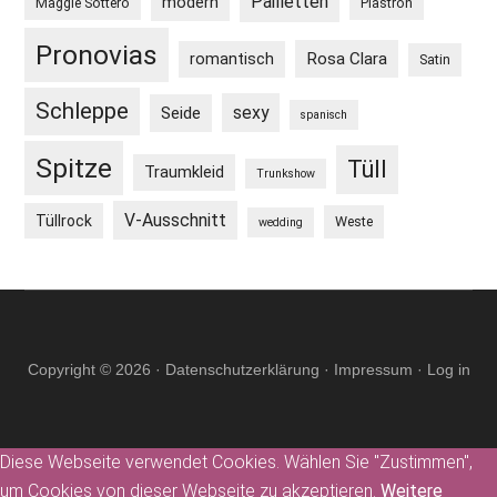
Pailletten
modern
Maggie Sottero
Plastron
Pronovias
Rosa Clara
romantisch
Satin
Schleppe
sexy
Seide
spanisch
Spitze
Tüll
Traumkleid
Trunkshow
V-Ausschnitt
Tüllrock
Weste
wedding
Copyright © 2026 ·
Datenschutzerklärung
·
Impressum
·
Log in
Diese Webseite verwendet Cookies. Wählen Sie "Zustimmen",
um Cookies von dieser Webseite zu akzeptieren.
Weitere