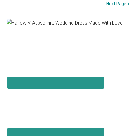
Pronovias
Next Page »
Modell
Alcanar
Primary
Sidebar