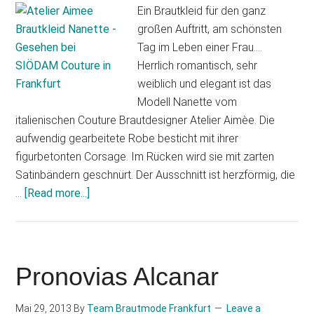
Ein Brautkleid für den ganz
großen Auftritt, am schönsten
Tag im Leben einer Frau….
Herrlich romantisch, sehr
weiblich und elegant ist das
Modell Nanette vom
italienischen Couture Brautdesigner Atelier Aimèe. Die
aufwendig gearbeitete Robe besticht mit ihrer
figurbetonten Corsage. Im Rücken wird sie mit zarten
Satinbändern geschnürt. Der Ausschnitt ist herzförmig, die
about
…
[Read more...]
Atelier
Aimee
Modell
Nanette
Pronovias Alcanar
Mai 29, 2013
By
Team Brautmode Frankfurt
Leave a