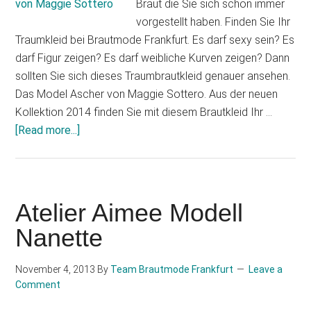
Braut die Sie sich schon immer
vorgestellt haben. Finden Sie Ihr
Traumkleid bei Brautmode Frankfurt. Es darf sexy sein? Es
darf Figur zeigen? Es darf weibliche Kurven zeigen? Dann
sollten Sie sich dieses Traumbrautkleid genauer ansehen.
Das Model Ascher von Maggie Sottero. Aus der neuen
Kollektion 2014 finden Sie mit diesem Brautkleid Ihr …
about
[Read more...]
Brautkleid
Ascher
von
Maggie
Atelier Aimee Modell
Sottero
Nanette
November 4, 2013
By
Team Brautmode Frankfurt
Leave a
Comment