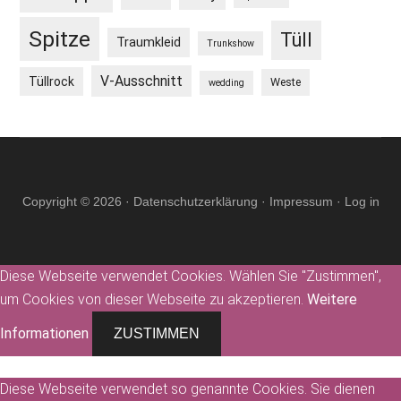
Spitze
Tüll
Traumkleid
Trunkshow
V-Ausschnitt
Tüllrock
Weste
wedding
Copyright © 2026 ·
Datenschutzerklärung
·
Impressum
·
Log in
Diese Webseite verwendet Cookies. Wählen Sie "Zustimmen",
um Cookies von dieser Webseite zu akzeptieren.
Weitere
Informationen
ZUSTIMMEN
Diese Webseite verwendet so genannte Cookies. Sie dienen