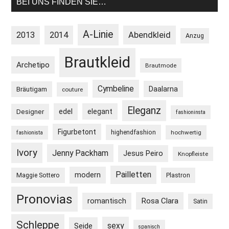
BEI UNS FINDEN SIE…
A-Linie
2013
2014
Abendkleid
Anzug
Brautkleid
Archetipo
Brautmode
Cymbeline
Daalarna
Bräutigam
couture
Eleganz
edel
elegant
Designer
fashioninsta
Figurbetont
highendfashion
hochwertig
fashionista
Ivory
Jenny Packham
Jesus Peiro
Knopfleiste
Pailletten
modern
Maggie Sottero
Plastron
Pronovias
Rosa Clara
romantisch
Satin
Schleppe
sexy
Seide
spanisch