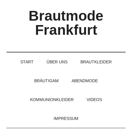
Skip
Skip
Skip
Brautmode
to
to
to
main
secondary
primary
Frankfurt
content
menu
sidebar
Couture
Brautmode
für
START
ÜBER UNS
BRAUTKLEIDER
Braut
und
Bräutigam
BRÄUTIGAM
ABENDMODE
KOMMUNIONKLEIDER
VIDEOS
IMPRESSUM