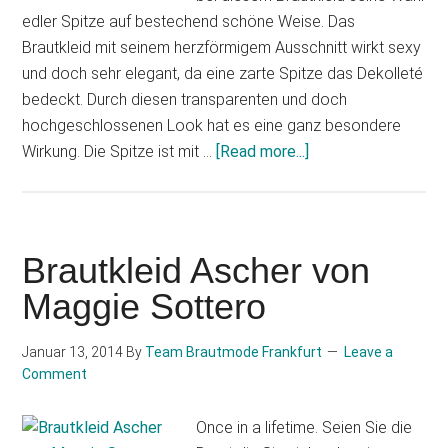
edler Spitze auf bestechend schöne Weise. Das
Brautkleid mit seinem herzförmigem Ausschnitt wirkt sexy
und doch sehr elegant, da eine zarte Spitze das Dekolleté
bedeckt. Durch diesen transparenten und doch
hochgeschlossenen Look hat es eine ganz besondere
about
Wirkung. Die Spitze ist mit …
[Read more...]
Rosa
Clara
–
AIRE
Brautkleid Ascher von
Bracelona
Maggie Sottero
by
Rosa
Januar 13, 2014
By
Team Brautmode Frankfurt
Leave a
Clara
Comment
Modell
Oman
Once in a lifetime. Seien Sie die