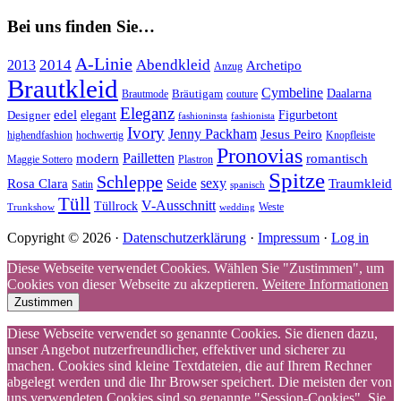
Bei uns finden Sie…
A-Linie
2014
Abendkleid
2013
Archetipo
Anzug
Brautkleid
Cymbeline
Bräutigam
Daalarna
Brautmode
couture
Eleganz
edel
Designer
elegant
Figurbetont
fashioninsta
fashionista
Ivory
Jenny Packham
Jesus Peiro
highendfashion
hochwertig
Knopfleiste
Pronovias
Pailletten
modern
romantisch
Maggie Sottero
Plastron
Spitze
Schleppe
Rosa Clara
Seide
sexy
Traumkleid
Satin
spanisch
Tüll
V-Ausschnitt
Tüllrock
Weste
Trunkshow
wedding
Copyright © 2026 ·
Datenschutzerklärung
·
Impressum
·
Log in
Diese Webseite verwendet Cookies. Wählen Sie "Zustimmen", um
Cookies von dieser Webseite zu akzeptieren.
Weitere Informationen
Zustimmen
Diese Webseite verwendet so genannte Cookies. Sie dienen dazu,
unser Angebot nutzerfreundlicher, effektiver und sicherer zu
machen. Cookies sind kleine Textdateien, die auf Ihrem Rechner
abgelegt werden und die Ihr Browser speichert. Die meisten der von
uns verwendeten Cookies sind so genannte "Session-Cookies". Sie