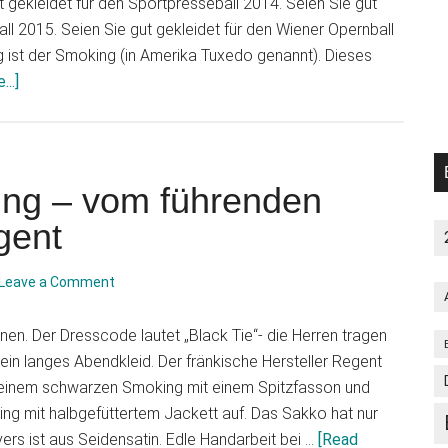
 gekleidet für den Sportpresseball 2014. Seien Sie gut
all 2015. Seien Sie gut gekleidet für den Wiener Opernball
ig ist der Smoking (in Amerika Tuxedo genannt). Dieses
about
..]
Designer
Smoking
oder
im
ng – vom führenden
Trend
gent
mitternachtsblauer
Smoking
Leave a Comment
nen. Der Dresscode lautet „Black Tie“- die Herren tragen
in langes Abendkleid. Der fränkische Hersteller Regent
 einem schwarzen Smoking mit einem Spitzfasson und
g mit halbgefüttertem Jackett auf. Das Sakko hat nur
ers ist aus Seidensatin. Edle Handarbeit bei …
[Read