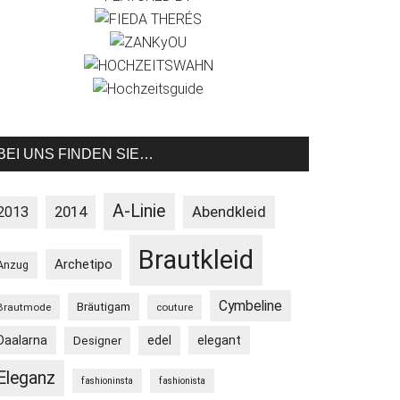
BEI UNS FINDEN SIE…
A-Linie
2013
2014
Abendkleid
Brautkleid
Archetipo
Anzug
Cymbeline
Bräutigam
Brautmode
couture
Daalarna
edel
elegant
Designer
Eleganz
fashioninsta
fashionista