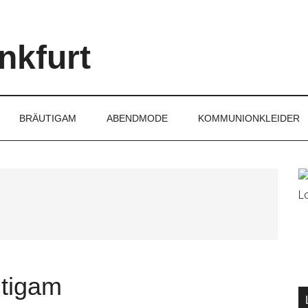
nkfurt
BRÄUTIGAM
ABENDMODE
KOMMUNIONKLEIDER
P
S
utigam