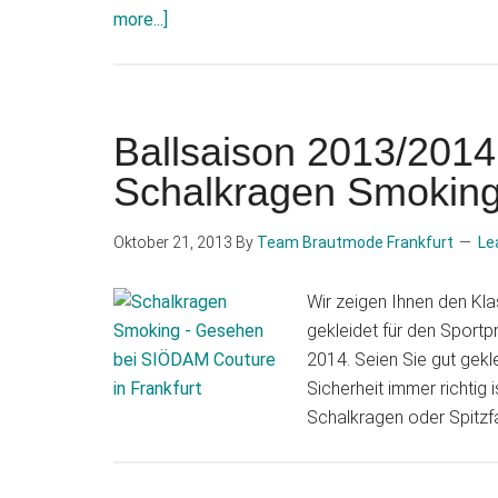
about
more...]
Der
besondere
Smoking
–
Ballsaison 2013/2014
vom
Schalkragen Smokin
führenden
fränkischen
Oktober 21, 2013
By
Team Brautmode Frankfurt
Le
Label
Regent
Wir zeigen Ihnen den Kla
gekleidet für den Sportp
2014. Seien Sie gut gekle
Sicherheit immer richtig
Schalkragen oder Spitzfa