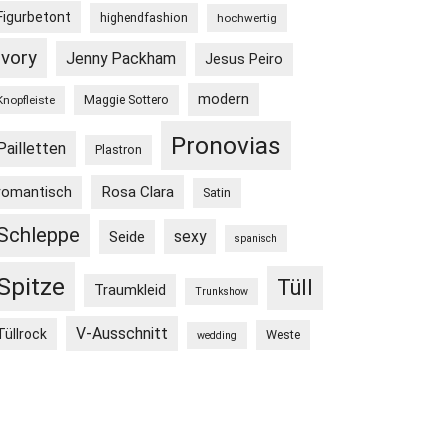
Figurbetont
highendfashion
hochwertig
Ivory
Jenny Packham
Jesus Peiro
modern
Maggie Sottero
Knopfleiste
Pronovias
Pailletten
Plastron
Rosa Clara
romantisch
Satin
Schleppe
sexy
Seide
spanisch
Spitze
Tüll
Traumkleid
Trunkshow
V-Ausschnitt
Tüllrock
Weste
wedding
4