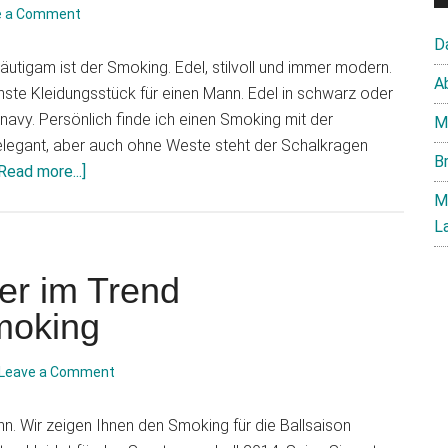
e a Comment
D
räutigam ist der Smoking. Edel, stilvoll und immer modern.
A
nste Kleidungsstück für einen Mann. Edel in schwarz oder
navy. Persönlich finde ich einen Smoking mit der
M
egant, aber auch ohne Weste steht der Schalkragen
B
about
Read more...]
Smoking
M
für
L
den
Bräutigam
er im Trend
moking
Leave a Comment
nn. Wir zeigen Ihnen den Smoking für die Ballsaison