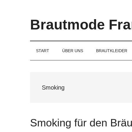
Skip
Skip
Skip
to
to
to
main
secondary
primary
Brautmode Fra
content
menu
sidebar
Couture
Brautmode
für
START
ÜBER UNS
BRAUTKLEIDER
Braut
und
Bräutigam
Smoking
Smoking für den Brä