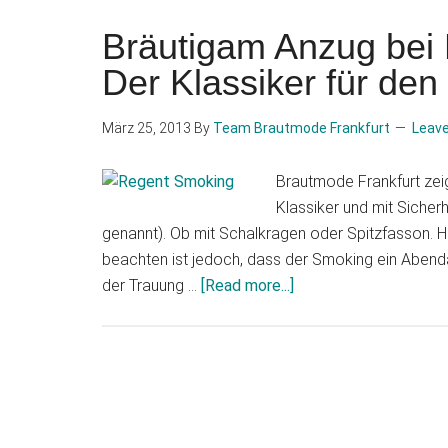
Bräutigam Anzug bei 
Der Klassiker für de
März 25, 2013
By
Team Brautmode Frankfurt
Leav
Brautmode Frankfurt zeig
Klassiker und mit Sicher
genannt). Ob mit Schalkragen oder Spitzfasson. Hie
beachten ist jedoch, dass der Smoking ein Abendan
about
der Trauung …
[Read more...]
Bräutigam
Anzug
bei
Brautmode
Frankfurt
–