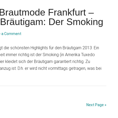
Der
Klassiker:
Brautmode Frankfurt –
Schalkrag
n Bräutigam: Der Smoking
Smoking
e a Comment
t die schönsten Highlights für den Bräutigam 2013. Ein
heit immer richtig ist der Smoking (in Amerika Tuxedo
r kleidet sich der Bräutigam garantiert richtig. Zu
zug ist. D.h. er wird nicht vormittags getragen, was bei
Next Page »