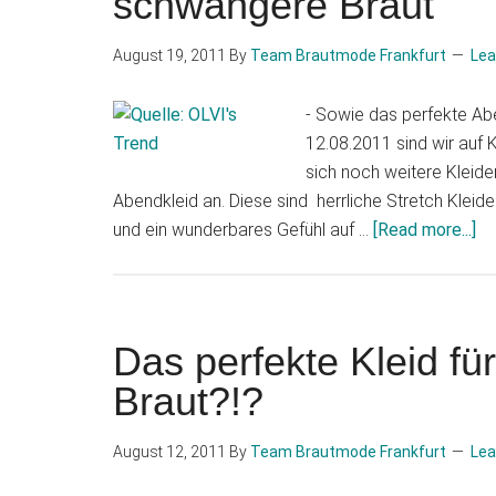
schwangere Braut
August 19, 2011
By
Team Brautmode Frankfurt
Le
- Sowie das perfekte Ab
12.08.2011 sind wir auf 
sich noch weitere Kleid
Abendkleid an. Diese sind herrliche Stretch Kleider 
und ein wunderbares Gefühl auf …
[Read more...]
ab
Da
„e
an
pe
Das perfekte Kleid fü
Kl
Braut?!?
fü
di
August 12, 2011
By
Team Brautmode Frankfurt
Le
sc
Br