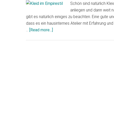
Schön sind natürlich Klei
anliegen und dann weit n
gibt es natürlich einiges zu beachten. Eine gute un
dass es ein hausinternes Atelier mit Erfahrung und
…
[Read more...]
about
Das
perfekte
Kleid
für
die
schwangere
Braut?!?