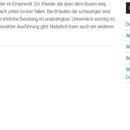
der im Empirestil. D.h. Kleider die über dem Busen eng
ach unten locker fallen. Bei Bräuten die schwanger sind
d ehrliche Beratung ist unabdingbar. Unheimlich wichtig ist,
D
 exakter Ausführung gibt. Natürlich kann auch ein anderen
A
M
B
M
L