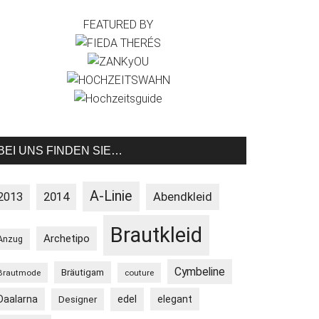
FEATURED BY
BEI UNS FINDEN SIE…
A-Linie
2013
2014
Abendkleid
Brautkleid
Archetipo
Anzug
Cymbeline
Bräutigam
Brautmode
couture
Daalarna
edel
elegant
Designer