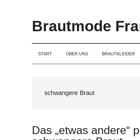
Skip
Skip
Skip
to
to
to
main
secondary
primary
Brautmode Fra
content
menu
sidebar
Couture
Brautmode
für
START
ÜBER UNS
BRAUTKLEIDER
Braut
und
Bräutigam
schwangere Braut
Das „etwas andere“ pe