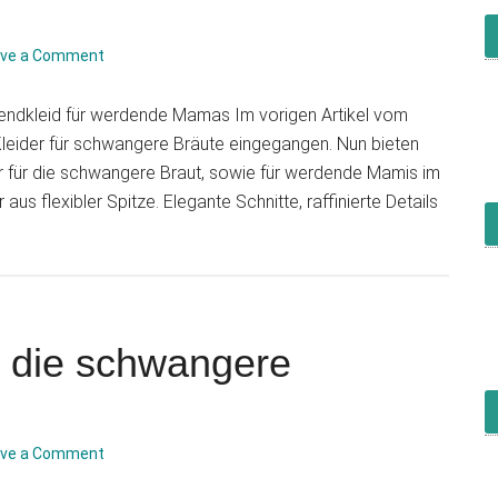
ave a Comment
endkleid für werdende Mamas Im vorigen Artikel vom
Kleider für schwangere Bräute eingegangen. Nun bieten
er für die schwangere Braut, sowie für werdende Mamis im
aus flexibler Spitze. Elegante Schnitte, raffinierte Details
out
s
twas
dere“
rfekte
r die schwangere
eid
r
e
ave a Comment
hwangere
aut