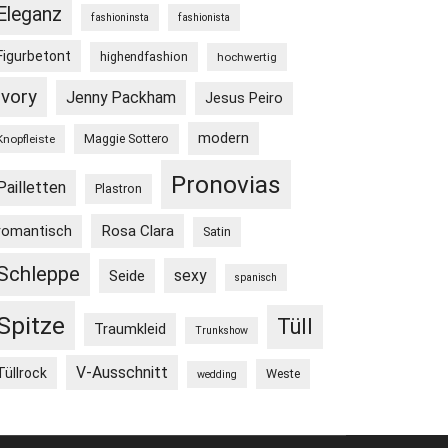
Eleganz
fashioninsta
fashionista
Figurbetont
highendfashion
hochwertig
Ivory
Jenny Packham
Jesus Peiro
modern
Maggie Sottero
Knopfleiste
Pronovias
Pailletten
Plastron
Rosa Clara
romantisch
Satin
Schleppe
sexy
Seide
spanisch
Spitze
Tüll
Traumkleid
Trunkshow
V-Ausschnitt
Tüllrock
Weste
wedding