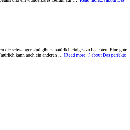
e Details und ein wunderbares Gefühl auf …
[Read more...]
about Das
n die schwanger sind gibt es natürlich einiges zu beachten. Eine gute
. Natürlich kann auch ein anderen …
[Read more...]
about Das perfekte