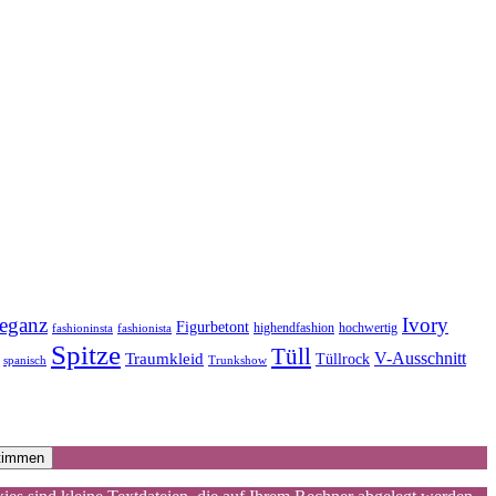
eganz
Ivory
Figurbetont
highendfashion
hochwertig
fashioninsta
fashionista
Spitze
Tüll
V-Ausschnitt
Traumkleid
Tüllrock
spanisch
Trunkshow
timmen