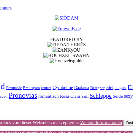
anners
FEATURED BY
id
El
Cymbeline
edel
Bräutigam
Daalarna
Designer
elegant
Brautmode
couture
Pronovias
Schleppe
Rosa Clara
Seide
sexy
romantisch
astron
Satin
kies von dieser Webseite zu akzeptieren.
Weitere Informationen
Zus