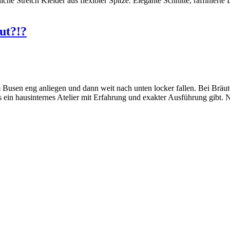
he Stretch Kleider aus flexibler Spitze. Elegante Schnitte, raffiniert
ut?!?
 Busen eng anliegen und dann weit nach unten locker fallen. Bei Bräute
es ein hausinternes Atelier mit Erfahrung und exakter Ausführung gibt