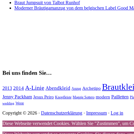
Braut Jumpsuit von Talbot Runhof
Moderner Bräutigamanzug von dem belgischen Label Good M
Bei uns finden Sie…
Brautkle
A-Linie
2014
Abendkleid
2013
Archetipo
Anzug
Jenny Packham
Pailletten
Jesus Peiro
modern
Maggie Sottero
Pl
Knopfleiste
Weste
wedding
Copyright © 2026 ·
Datenschutzerklärung
·
Impressum
·
Log in
Diese Webseite verwendet Cookies. Wählen Sie "Zustimmen", um Coo