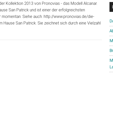
s der Kollektion 2013 von Pronovias - das Modell Alcanar.
se San Patrick und ist einer der erfolgreichsten
der momentan. Siehe auch: http://www.pronovias.de/die-
D
em Hause San Patrick. Sie zeichnet sich durch eine Vielzahl
about
A
Brautmode
M
Trends
2013:
B
Pronovias
M
Modell
L
Alcanar