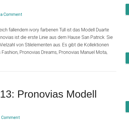
 a Comment
ich fallendem ivory farbenen Tüll ist das Modell Duarte
ovias ist die erste Linie aus dem Hause San Patrick. Sie
Vielzahl von Stilelementen aus. Es gibt die Kollektionen
s Fashion, Pronovias Dreams, Pronovias Manuel Mota,
bout
rautmode
rends
013:
ronovias
13: Pronovias Modell
odell
uarte
a Comment