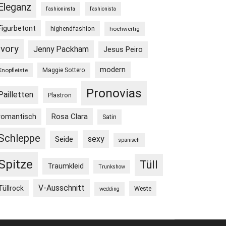
Eleganz
fashioninsta
fashionista
Figurbetont
highendfashion
hochwertig
Ivory
Jenny Packham
Jesus Peiro
modern
Maggie Sottero
Knopfleiste
Pronovias
Pailletten
Plastron
Rosa Clara
romantisch
Satin
Schleppe
sexy
Seide
spanisch
Spitze
Tüll
Traumkleid
Trunkshow
V-Ausschnitt
Tüllrock
Weste
wedding