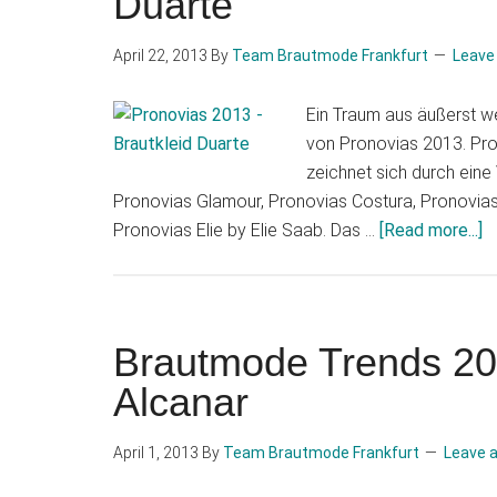
Duarte
April 22, 2013
By
Team Brautmode Frankfurt
Leave
Ein Traum aus äußerst we
von Pronovias 2013. Pron
zeichnet sich durch eine 
Pronovias Glamour, Pronovias Costura, Pronovia
a
Pronovias Elie by Elie Saab. Das …
[Read more...]
B
T
2
P
Brautmode Trends 20
M
Alcanar
D
April 1, 2013
By
Team Brautmode Frankfurt
Leave 