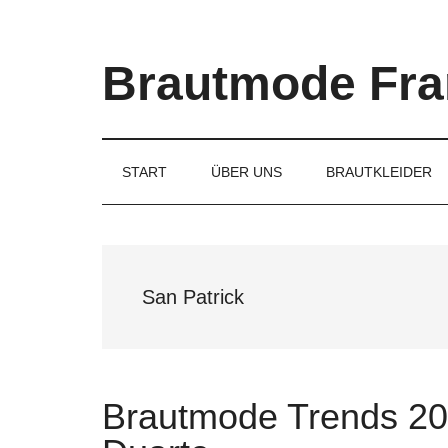
Skip
Skip
Skip
to
to
to
main
secondary
primary
Brautmode Fra
content
menu
sidebar
Couture
Brautmode
für
START
ÜBER UNS
BRAUTKLEIDER
Braut
und
Bräutigam
San Patrick
Brautmode Trends 20