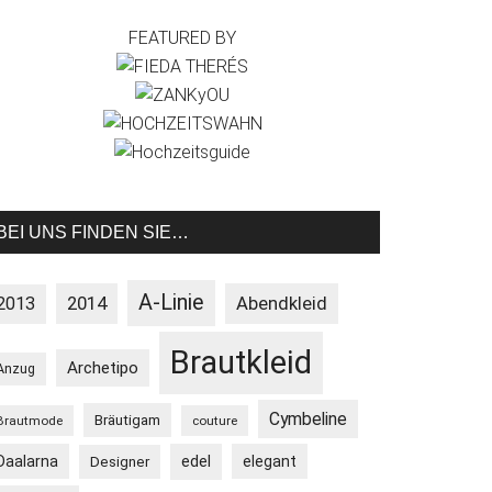
FEATURED BY
BEI UNS FINDEN SIE…
A-Linie
2013
2014
Abendkleid
Brautkleid
Archetipo
Anzug
Cymbeline
Bräutigam
Brautmode
couture
Daalarna
edel
elegant
Designer