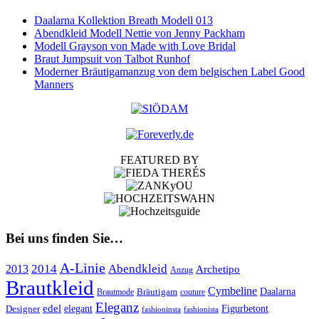
Daalarna Kollektion Breath Modell 013
Abendkleid Modell Nettie von Jenny Packham
Modell Grayson von Made with Love Bridal
Braut Jumpsuit von Talbot Runhof
Moderner Bräutigamanzug von dem belgischen Label Good
Manners
FEATURED BY
Bei uns finden Sie…
A-Linie
2014
Abendkleid
2013
Archetipo
Anzug
Brautkleid
Cymbeline
Bräutigam
Daalarna
Brautmode
couture
Eleganz
edel
Designer
elegant
Figurbetont
fashioninsta
fashionista