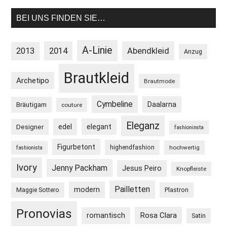
BEI UNS FINDEN SIE…
A-Linie
2013
2014
Abendkleid
Anzug
Brautkleid
Archetipo
Brautmode
Cymbeline
Daalarna
Bräutigam
couture
Eleganz
edel
elegant
Designer
fashioninsta
Figurbetont
highendfashion
hochwertig
fashionista
Ivory
Jenny Packham
Jesus Peiro
Knopfleiste
Pailletten
modern
Maggie Sottero
Plastron
Pronovias
Rosa Clara
romantisch
Satin