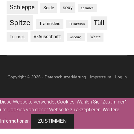
Schleppe
sexy
Seide
spanisch
Spitze
Tüll
Traumkleid
Trunkshow
V-Ausschnitt
Tüllrock
Weste
wedding
Copyright © 2026 ·
Datenschutzerklärung
·
Impressum
·
Log in
Diese Webseite verwendet Cookies. Wählen Sie "Zustimmen",
um Cookies von dieser Webseite zu akzeptieren.
Weitere
Informationen
ZUSTIMMEN