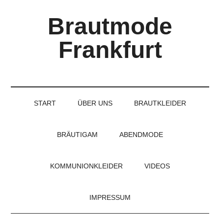
Skip
Skip
Skip
Brautmode
to
to
to
main
secondary
primary
Frankfurt
content
menu
sidebar
Couture
Brautmode
für
START
ÜBER UNS
BRAUTKLEIDER
Braut
und
Bräutigam
BRÄUTIGAM
ABENDMODE
KOMMUNIONKLEIDER
VIDEOS
IMPRESSUM