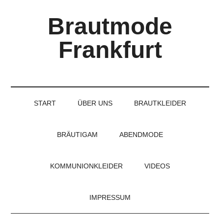
Skip
Skip
Skip
Brautmode
to
to
to
main
secondary
primary
Frankfurt
content
menu
sidebar
Couture
Brautmode
für
START
ÜBER UNS
BRAUTKLEIDER
Braut
und
Bräutigam
BRÄUTIGAM
ABENDMODE
KOMMUNIONKLEIDER
VIDEOS
IMPRESSUM