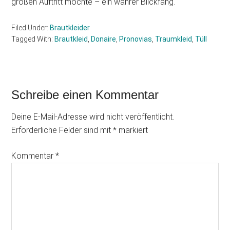
großen Auftritt möchte – ein wahrer Blickfang.
Filed Under:
Brautkleider
Tagged With:
Brautkleid
,
Donaire
,
Pronovias
,
Traumkleid
,
Tüll
Reader
Schreibe einen Kommentar
Interactions
Deine E-Mail-Adresse wird nicht veröffentlicht.
Erforderliche Felder sind mit
*
markiert
Kommentar
*