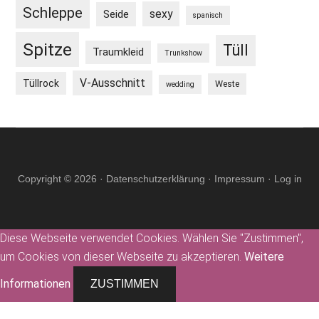
Schleppe
sexy
Seide
spanisch
Spitze
Tüll
Traumkleid
Trunkshow
V-Ausschnitt
Tüllrock
Weste
wedding
Copyright © 2026 ·
Datenschutzerklärung
·
Impressum
·
Log in
Diese Webseite verwendet Cookies. Wählen Sie "Zustimmen",
um Cookies von dieser Webseite zu akzeptieren.
Weitere
Informationen
ZUSTIMMEN