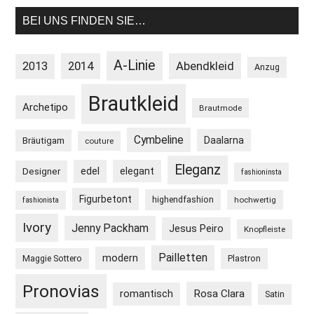
BEI UNS FINDEN SIE…
A-Linie
2013
2014
Abendkleid
Anzug
Brautkleid
Archetipo
Brautmode
Cymbeline
Daalarna
Bräutigam
couture
Eleganz
edel
elegant
Designer
fashioninsta
Figurbetont
highendfashion
hochwertig
fashionista
Ivory
Jenny Packham
Jesus Peiro
Knopfleiste
Pailletten
modern
Maggie Sottero
Plastron
Pronovias
Rosa Clara
romantisch
Satin