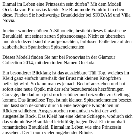
Einmal im Leben eine Prinzessin sein dürfen? Mit dem Modell
Ocelada von Pronovias kleidet Sie Brautmode Frankfurt in eben
diese. Finden Sie hochwertige Brautkleider bei SIÖDAM und Villa
Novia.
In einer wunderschönen A-Silhouette, besticht dieses fantastische
Brautkleid, mit seiner zarten Spitzencorsage. Nicht zu übersehen
und doch dezent sind die aufgebrachten, farblosen Pailletten auf den
zauberhaften Spanischen Spitzenelementen.
Dieses Modell finden Sie nur bei Pronovias in der Glamour
Collection 2014, mit dem tollen Namen Ocelada.
Ein besonderer Blickfang ist das ausziehbare Tüll Top, welches im
Kleid ganz einfach unterhalb der Brust mit kleinen Knöpfchen
befestigt wird. So kann man es je nach Bedarf ausziehen und hat
sofort eine neue Optik, mit der sehr bezaubernden herzförmigen
Corsage, die dadurch jetzt noch schöner und reizvoller zur Geltung
kommt. Das ärmellose Top, ist mit kleinen Spitzenelementen besetzt
und lässt sich dekorativ durch kleine bezogene Knöpfchen im
Rücken schließen. Ausgesprochen romantisch wirkt der weit
ausgestellte Rock. Das Kleid hat eine kleine Schleppe, wodurch sich
das voluminöse Brautkleid leichtfüßig tragen lässt. Ein traumhaft
romantisches Brautkleid. Einmal im Leben wie eine Prinzessin
aussehen. Der Traum vieler angehender Bräute.