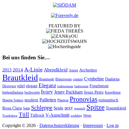
FEATURED BY
Bei uns finden Sie…
A-Linie
2014
Abendkleid
2013
Archetipo
Anzug
Brautkleid
Cymbeline
Bräutigam
Daalarna
Brautmode
couture
Eleganz
edel
Designer
elegant
Figurbetont
fashioninsta
fashionista
Ivory
Jenny Packham
Jesus Peiro
highendfashion
hochwertig
Knopfleiste
Pronovias
Pailletten
modern
romantisch
Maggie Sottero
Plastron
Spitze
Schleppe
Rosa Clara
Seide
sexy
Traumkleid
Satin
spanisch
Tüll
V-Ausschnitt
Tüllrock
Weste
Trunkshow
wedding
Copyright © 2026 ·
Datenschutzerklärung
·
Impressum
·
Log in