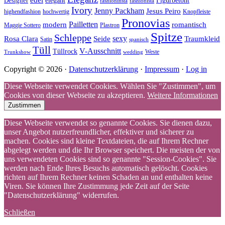
edel
Designer
elegant
Figurbetont
fashioninsta
fashionista
Ivory
Jenny Packham
Jesus Peiro
highendfashion
hochwertig
Knopfleiste
Pronovias
Pailletten
modern
romantisch
Maggie Sottero
Plastron
Spitze
Schleppe
Rosa Clara
Seide
sexy
Traumkleid
Satin
spanisch
Tüll
V-Ausschnitt
Tüllrock
Weste
Trunkshow
wedding
Copyright © 2026 ·
Datenschutzerklärung
·
Impressum
·
Log in
Diese Webseite verwendet Cookies. Wählen Sie "Zustimmen", um
Cookies von dieser Webseite zu akzeptieren.
Weitere Informationen
Zustimmen
Diese Webseite verwendet so genannte Cookies. Sie dienen dazu,
unser Angebot nutzerfreundlicher, effektiver und sicherer zu
machen. Cookies sind kleine Textdateien, die auf Ihrem Rechner
abgelegt werden und die Ihr Browser speichert. Die meisten der von
uns verwendeten Cookies sind so genannte "Session-Cookies". Sie
werden nach Ende Ihres Besuchs automatisch gelöscht. Cookies
richten auf Ihrem Rechner keinen Schaden an und enthalten keine
Viren. Sie können Ihre Zustimmung jede Zeit auf der Seite
"Datenschutzerklärung" widerrufen.
Schließen