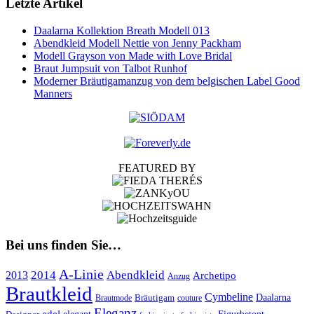
Letzte Artikel
Daalarna Kollektion Breath Modell 013
Abendkleid Modell Nettie von Jenny Packham
Modell Grayson von Made with Love Bridal
Braut Jumpsuit von Talbot Runhof
Moderner Bräutigamanzug von dem belgischen Label Good
Manners
FEATURED BY
Bei uns finden Sie…
A-Linie
2014
Abendkleid
2013
Archetipo
Anzug
Brautkleid
Cymbeline
Bräutigam
Daalarna
Brautmode
couture
Eleganz