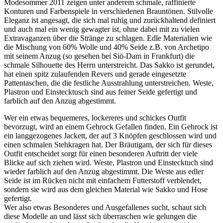
Modesommer 2011 zeigen unter anderem schmale, raffinierte
Konturen und Farbenspiele in verschiedenen Brauntönen. Stilvolle
Eleganz ist angesagt, die sich mal ruhig und zurückhaltend definiert
und auch mal ein wenig gewagter ist, ohne dabei mit zu vielen
Extravaganzen über die Stränge zu schlagen. Edle Materialien wie
die Mischung von 60% Wolle und 40% Seide z.B. von Archetipo
mit seinem Anzug (so gesehen bei Siö-Dam in Frankfurt) die
schmale Silhouette des Herrn unterstreicht. Das Sakko ist gerundet,
hat einen spitz zulaufenden Revers und gerade eingesetzte
Pattentaschen, die die festliche Ausstrahlung unterstreichen. Weste,
Plastron und Einstecktusch sind aus feiner Seide gefertigt und
farblich auf den Anzug abgestimmt.
Wer ein etwas bequemeres, lockereres und schickes Outfit
bevorzugt, wird an einem Gehrock Gefallen finden. Ein Gehrock ist
ein langgezogenes Jackett, der auf 3 Knöpfen geschlossen wird und
einen schmalen Stehkragen hat. Der Bräutigam, der sich für dieses
Outfit entscheidet sorgt für einen besonderen Auftritt der viele
Blicke auf sich ziehen wird. Weste, Plastron und Einstecktuch sind
wieder farblich auf den Anzug abgestimmt. Die Weste aus edler
Seide ist im Rücken nicht mit einfachem Futterstoff verblendet,
sondern sie wird aus dem gleichen Material wie Sakko und Hose
gefertigt.
Wer also etwas Besonderes und Ausgefallenes sucht, schaut sich
diese Modelle an und lässt sich überraschen wie gelungen die