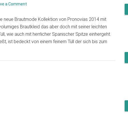
ave a Comment
ie neue Brautmode Kollektion von Pronovias 2014 mit
olumiges Brautkleid das aber doch mit seiner leichten
üll, wie auch mit herrlicher Spanischer Spitze einhergeht.
eßt, ist bedeckt von einem feinem Tüll der sich bis zum
t
ovias
ns