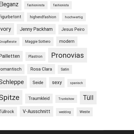
Eleganz
fashioninsta
fashionista
Figurbetont
highendfashion
hochwertig
Ivory
Jenny Packham
Jesus Peiro
modern
Maggie Sottero
Knopfleiste
Pronovias
Pailletten
Plastron
Rosa Clara
romantisch
Satin
Schleppe
sexy
Seide
spanisch
Spitze
Tüll
Traumkleid
Trunkshow
V-Ausschnitt
Tüllrock
Weste
wedding