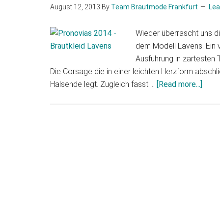
August 12, 2013
By
Team Brautmode Frankfurt
Le
Wieder überrascht uns d
dem Modell Lavens. Ein v
Ausführung in zartesten T
Die Corsage die in einer leichten Herzform abschli
abou
Halsende legt. Zugleich fasst …
[Read more...]
Pron
Lave