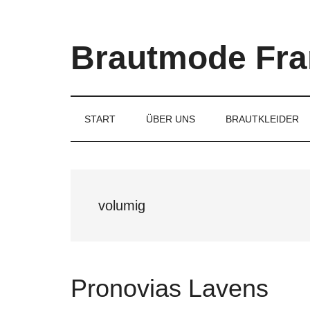
Skip
Skip
Skip
to
to
to
main
secondary
primary
Brautmode Fra
content
menu
sidebar
Couture
Brautmode
für
START
ÜBER UNS
BRAUTKLEIDER
Braut
und
Bräutigam
volumig
Pronovias Lavens