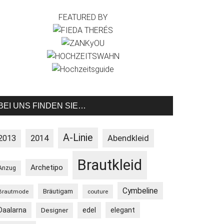
FEATURED BY
BEI UNS FINDEN SIE…
A-Linie
2013
2014
Abendkleid
Brautkleid
Archetipo
Anzug
Cymbeline
Bräutigam
Brautmode
couture
Daalarna
edel
elegant
Designer