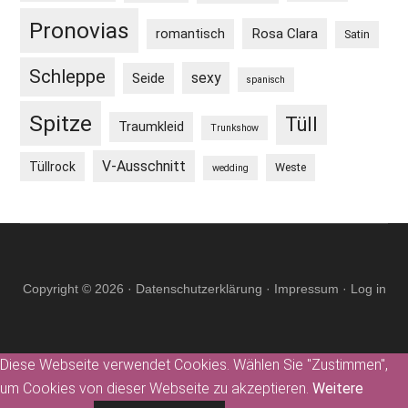
Pronovias
Rosa Clara
romantisch
Satin
Schleppe
sexy
Seide
spanisch
Spitze
Tüll
Traumkleid
Trunkshow
V-Ausschnitt
Tüllrock
Weste
wedding
Copyright © 2026 ·
Datenschutzerklärung
·
Impressum
·
Log in
Diese Webseite verwendet Cookies. Wählen Sie "Zustimmen",
um Cookies von dieser Webseite zu akzeptieren.
Weitere