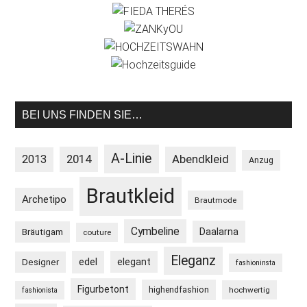
BEI UNS FINDEN SIE…
A-Linie
2013
2014
Abendkleid
Anzug
Brautkleid
Archetipo
Brautmode
Cymbeline
Daalarna
Bräutigam
couture
Eleganz
edel
elegant
Designer
fashioninsta
Figurbetont
highendfashion
hochwertig
fashionista