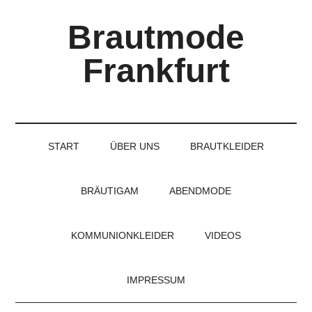
Skip
Skip
Skip
Brautmode
to
to
to
main
secondary
primary
Frankfurt
content
menu
sidebar
Couture
Brautmode
für
START
ÜBER UNS
BRAUTKLEIDER
Braut
und
Bräutigam
BRÄUTIGAM
ABENDMODE
KOMMUNIONKLEIDER
VIDEOS
IMPRESSUM