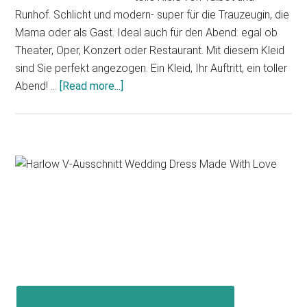
Runhof. Schlicht und modern- super für die Trauzeugin, die
Mama oder als Gast. Ideal auch für den Abend: egal ob
Theater, Oper, Konzert oder Restaurant. Mit diesem Kleid
sind Sie perfekt angezogen. Ein Kleid, Ihr Auftritt, ein toller
about
Abend! …
[Read more...]
Neu
bei
Villa
Novia
Primary
–
Sidebar
Cocktailkleid
Romania
von
Talbot
und
Runhof