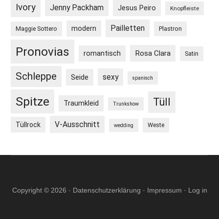
Ivory
Jenny Packham
Jesus Peiro
Knopfleiste
Pailletten
modern
Maggie Sottero
Plastron
Pronovias
Rosa Clara
romantisch
Satin
Schleppe
sexy
Seide
spanisch
Spitze
Tüll
Traumkleid
Trunkshow
V-Ausschnitt
Tüllrock
Weste
wedding
Copyright © 2026 ·
Datenschutzerklärung
·
Impressum
·
Log in