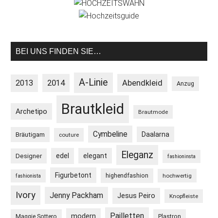
BEI UNS FINDEN SIE…
A-Linie
2013
2014
Abendkleid
Anzug
Brautkleid
Archetipo
Brautmode
Cymbeline
Daalarna
Bräutigam
couture
Eleganz
edel
elegant
Designer
fashioninsta
Figurbetont
highendfashion
hochwertig
fashionista
Ivory
Jenny Packham
Jesus Peiro
Knopfleiste
Pailletten
modern
Maggie Sottero
Plastron