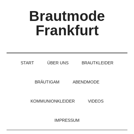
Skip
Skip
Skip
Brautmode
to
to
to
main
secondary
primary
Frankfurt
content
menu
sidebar
Couture
Brautmode
für
START
ÜBER UNS
BRAUTKLEIDER
Braut
und
Bräutigam
BRÄUTIGAM
ABENDMODE
KOMMUNIONKLEIDER
VIDEOS
IMPRESSUM