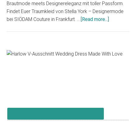
Brautmode meets Designereleganz mit toller Passform.
Findet Euer Traumkleid von Stella York – Designermode
about
bei SIÖDAM Couture in Frankfurt. …
[Read more...]
Essense
of
Australia
–
Primary
Stella
Sidebar
York