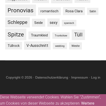
Pronovias
Rosa Clara
romantisch
Satin
Schleppe
sexy
Seide
spanisch
Spitze
Tüll
Traumkleid
Trunkshow
V-Ausschnitt
Tüllrock
Weste
wedding
Copyright © 2026 ·
Datenschutzerklärung
·
Impressum
·
Log in
Diese Webseite verwendet Cookies. Wählen Sie "Zustimmen",
um Cookies von dieser Webseite zu akzeptieren.
Weitere