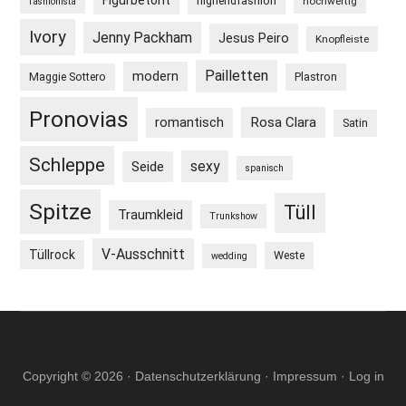
Figurbetont
highendfashion
hochwertig
fashionista
Ivory
Jenny Packham
Jesus Peiro
Knopfleiste
Pailletten
modern
Maggie Sottero
Plastron
Pronovias
Rosa Clara
romantisch
Satin
Schleppe
sexy
Seide
spanisch
Spitze
Tüll
Traumkleid
Trunkshow
V-Ausschnitt
Tüllrock
Weste
wedding
Copyright © 2026 ·
Datenschutzerklärung
·
Impressum
·
Log in