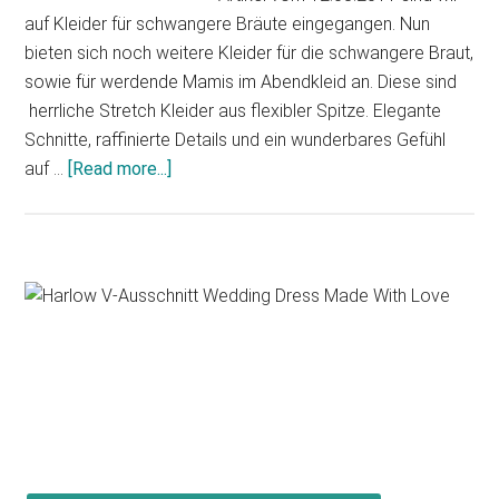
auf Kleider für schwangere Bräute eingegangen. Nun
bieten sich noch weitere Kleider für die schwangere Braut,
sowie für werdende Mamis im Abendkleid an. Diese sind
herrliche Stretch Kleider aus flexibler Spitze. Elegante
Schnitte, raffinierte Details und ein wunderbares Gefühl
about
auf …
[Read more...]
Das
„etwas
andere“
perfekte
Primary
Kleid
Sidebar
für
die
schwangere
Braut