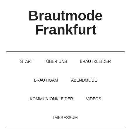
Skip
Skip
Skip
Brautmode
to
to
to
main
secondary
primary
Frankfurt
content
menu
sidebar
Couture
Brautmode
für
START
ÜBER UNS
BRAUTKLEIDER
Braut
und
Bräutigam
BRÄUTIGAM
ABENDMODE
KOMMUNIONKLEIDER
VIDEOS
IMPRESSUM