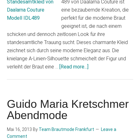
489 von Daalarna Couture ist
eine bezaubernde Kreation, die
perfekt für die moderne Braut
geeignet ist, die nach einem
schicken und dennoch zeitlosen Look für ihre
standesamtliche Trauung sucht. Dieses charmante Kleid
zeichnet sich durch seine moderne Eleganz aus. Die
knielange A-Linien-Silhouette schmeichelt der Figur und
about
verleiht der Braut eine …
[Read more...]
Modernes
Standesamtkleid
von
Daalarna
Guido Maria Kretschmer
Couture
Abendmode
Modell
IDL489
Mai 16, 2013
By
Team Brautmode Frankfurt
Leave a
Comment