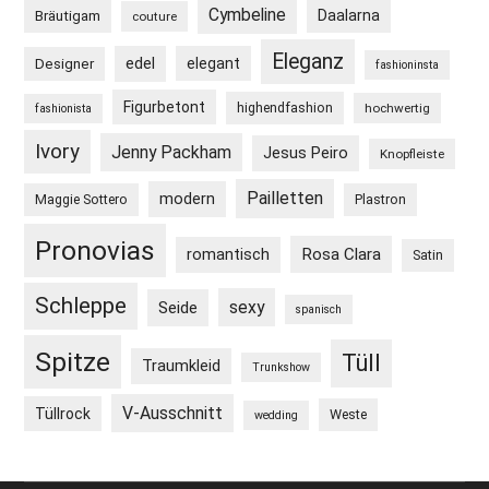
Cymbeline
Daalarna
Bräutigam
couture
Eleganz
edel
elegant
Designer
fashioninsta
Figurbetont
highendfashion
hochwertig
fashionista
Ivory
Jenny Packham
Jesus Peiro
Knopfleiste
Pailletten
modern
Maggie Sottero
Plastron
Pronovias
Rosa Clara
romantisch
Satin
Schleppe
sexy
Seide
spanisch
Spitze
Tüll
Traumkleid
Trunkshow
V-Ausschnitt
Tüllrock
Weste
wedding