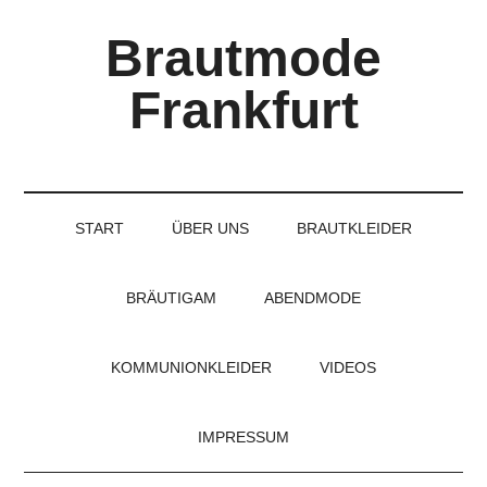
Skip
Skip
Skip
Brautmode
to
to
to
main
secondary
primary
Frankfurt
content
menu
sidebar
Couture
Brautmode
für
START
ÜBER UNS
BRAUTKLEIDER
Braut
und
Bräutigam
BRÄUTIGAM
ABENDMODE
KOMMUNIONKLEIDER
VIDEOS
IMPRESSUM