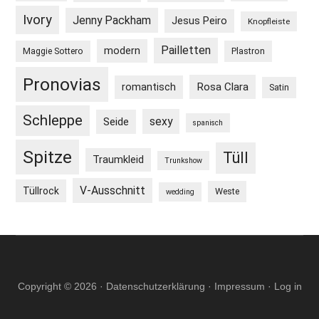
Ivory
Jenny Packham
Jesus Peiro
Knopfleiste
Pailletten
modern
Maggie Sottero
Plastron
Pronovias
Rosa Clara
romantisch
Satin
Schleppe
sexy
Seide
spanisch
Spitze
Tüll
Traumkleid
Trunkshow
V-Ausschnitt
Tüllrock
Weste
wedding
Copyright © 2026 ·
Datenschutzerklärung
·
Impressum
·
Log in