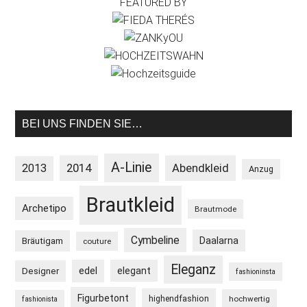
FEATURED BY
BEI UNS FINDEN SIE…
A-Linie
2013
2014
Abendkleid
Anzug
Brautkleid
Archetipo
Brautmode
Cymbeline
Daalarna
Bräutigam
couture
Eleganz
edel
elegant
Designer
fashioninsta
Figurbetont
highendfashion
hochwertig
fashionista