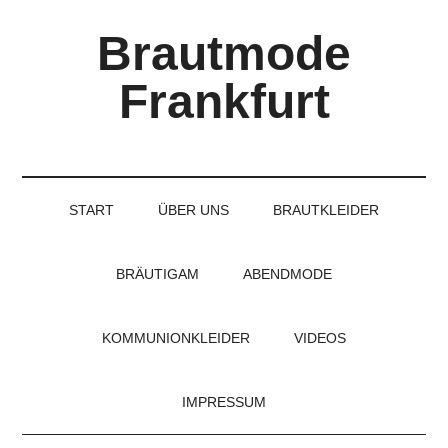
Skip
Skip
Skip
Brautmode
to
to
to
main
secondary
primary
Frankfurt
content
menu
sidebar
Couture
Brautmode
für
START
ÜBER UNS
BRAUTKLEIDER
Braut
und
Bräutigam
BRÄUTIGAM
ABENDMODE
KOMMUNIONKLEIDER
VIDEOS
IMPRESSUM