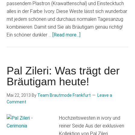
passendem Plastron (Krawattenschal) und Einstecktuch
alles in der Farbe Ivory. Diese Weste lässt sich wunderbar
mit jedem schönen und durchaus normalen Tagesanzug
kombinieren. Damit sind Sie als Bräutigam genau richtig!
about
Ein schöner dunkler …
[Read more...]
Pal
Zileri:
Was
trägt
Pal Zileri: Was trägt der
der
Bräutigam heute!
Bräutigam
heute!
Mai 22, 2013
By
Team Brautmode Frankfurt
Leave a
Comment
Hochzeitswesten in ivory und
reiner Seide Aus der exklusiven
Kollektion von Pal Zileri