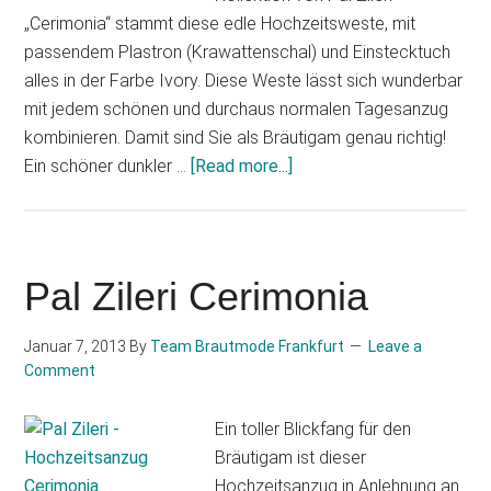
„Cerimonia“ stammt diese edle Hochzeitsweste, mit
passendem Plastron (Krawattenschal) und Einstecktuch
alles in der Farbe Ivory. Diese Weste lässt sich wunderbar
mit jedem schönen und durchaus normalen Tagesanzug
kombinieren. Damit sind Sie als Bräutigam genau richtig!
about
Ein schöner dunkler …
[Read more...]
Pal
Zileri:
Was
trägt
Pal Zileri Cerimonia
der
Bräutigam
Januar 7, 2013
By
Team Brautmode Frankfurt
Leave a
heute!
Comment
Ein toller Blickfang für den
Bräutigam ist dieser
Hochzeitsanzug in Anlehnung an