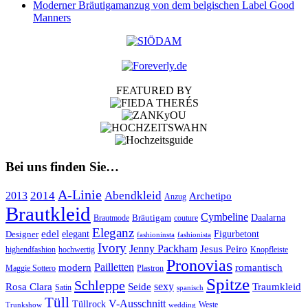
Moderner Bräutigamanzug von dem belgischen Label Good
Manners
FEATURED BY
Bei uns finden Sie…
A-Linie
2014
Abendkleid
2013
Archetipo
Anzug
Brautkleid
Cymbeline
Bräutigam
Daalarna
Brautmode
couture
Eleganz
edel
Designer
elegant
Figurbetont
fashioninsta
fashionista
Ivory
Jenny Packham
Jesus Peiro
highendfashion
hochwertig
Knopfleiste
Pronovias
Pailletten
modern
romantisch
Maggie Sottero
Plastron
Spitze
Schleppe
Rosa Clara
Seide
sexy
Traumkleid
Satin
spanisch
Tüll
V-Ausschnitt
Tüllrock
Weste
Trunkshow
wedding