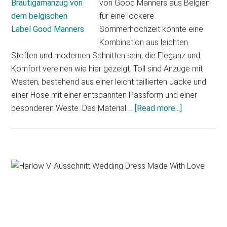
von Good Manners aus Belgien
für eine lockere
Sommerhochzeit könnte eine
Kombination aus leichten
Stoffen und modernen Schnitten sein, die Eleganz und
Komfort vereinen wie hier gezeigt. Toll sind Anzüge mit
Westen, bestehend aus einer leicht taillierten Jacke und
einer Hose mit einer entspannten Passform und einer
besonderen Weste. Das Material …
[Read more...]
about
Moderner
Bräutigaman
von
dem
Primary
belgischen
Sidebar
Label
Good
Manners