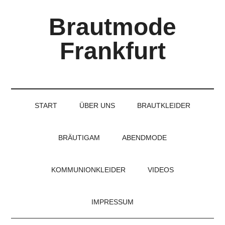
Skip
Skip
Skip
Brautmode
to
to
to
main
secondary
primary
Frankfurt
content
menu
sidebar
Couture
Brautmode
für
START
ÜBER UNS
BRAUTKLEIDER
Braut
und
Bräutigam
BRÄUTIGAM
ABENDMODE
KOMMUNIONKLEIDER
VIDEOS
IMPRESSUM