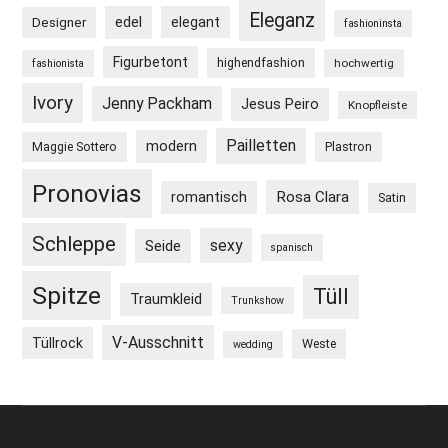
Eleganz
edel
elegant
Designer
fashioninsta
Figurbetont
highendfashion
hochwertig
fashionista
Ivory
Jenny Packham
Jesus Peiro
Knopfleiste
Pailletten
modern
Maggie Sottero
Plastron
Pronovias
Rosa Clara
romantisch
Satin
Schleppe
sexy
Seide
spanisch
Spitze
Tüll
Traumkleid
Trunkshow
V-Ausschnitt
Tüllrock
Weste
wedding