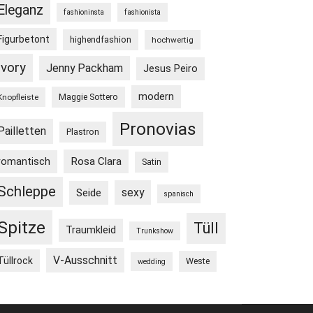
Eleganz
fashioninsta
fashionista
Figurbetont
highendfashion
hochwertig
Ivory
Jenny Packham
Jesus Peiro
modern
Maggie Sottero
Knopfleiste
Pronovias
Pailletten
Plastron
Rosa Clara
romantisch
Satin
Schleppe
sexy
Seide
spanisch
Spitze
Tüll
Traumkleid
Trunkshow
V-Ausschnitt
Tüllrock
Weste
wedding