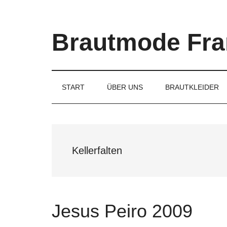
Skip
Skip
Skip
to
to
to
main
secondary
primary
Brautmode Fra
content
menu
sidebar
Couture
Brautmode
für
START
ÜBER UNS
BRAUTKLEIDER
Braut
und
Bräutigam
Kellerfalten
Jesus Peiro 2009