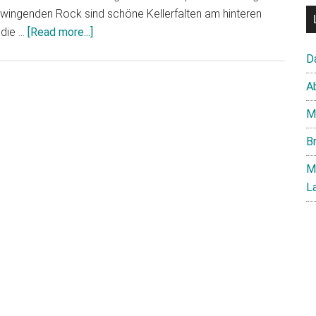
chwingenden Rock sind schöne Kellerfalten am hinteren
about
 die …
[Read more...]
Pronovias
D
Georgia
A
M
B
M
L