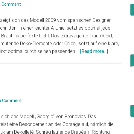
a Comment
h zeigt sich das Modell 2009 vom spanischen Designer
nitten, in einer leichter A-Linie, setzt es optimal jede
raut ins perfekte Licht. Das extravagante Traumkleid,
mutende Deko-Elemente oder Chichi, setzt auf eine klare,
about
wirkt optimal durch seinen passenden …
[Read more...]
Jesus
Peiro
2009
 a Comment
t sich das Modell „Georgia“ von Pronovias. Das
eist eine Besonderheit an der Corsage auf, nämlich die
k am Dekolleté. Schräg laufende Drapés in Richtung