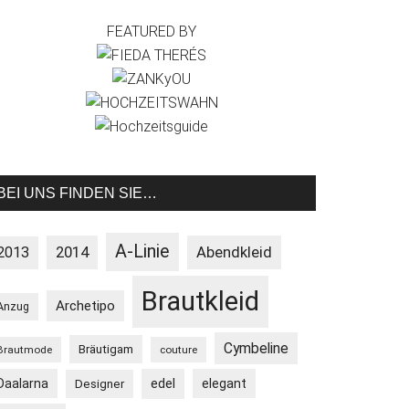
FEATURED BY
BEI UNS FINDEN SIE…
A-Linie
2013
2014
Abendkleid
Brautkleid
Archetipo
Anzug
Cymbeline
Bräutigam
Brautmode
couture
Daalarna
edel
elegant
Designer