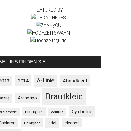
FEATURED BY
BEI UNS FINDEN SIE…
A-Linie
2013
2014
Abendkleid
Brautkleid
Archetipo
Anzug
Cymbeline
Bräutigam
Brautmode
couture
Daalarna
edel
elegant
Designer