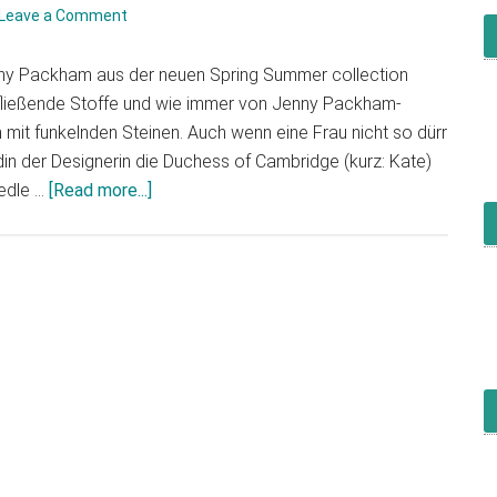
Leave a Comment
ny Packham aus der neuen Spring Summer collection
 fließende Stoffe und wie immer von Jenny Packham-
 mit funkelnden Steinen. Auch wenn eine Frau nicht so dürr
ndin der Designerin die Duchess of Cambridge (kurz: Kate)
 edle …
[Read more...]
about
Jenny
Packham
–
Traumrobe