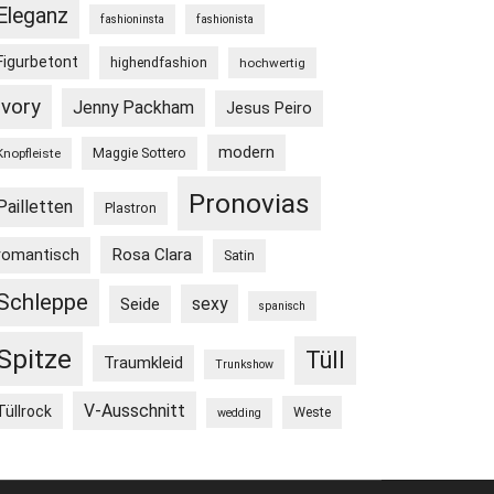
Eleganz
fashioninsta
fashionista
Figurbetont
highendfashion
hochwertig
Ivory
Jenny Packham
Jesus Peiro
modern
Maggie Sottero
Knopfleiste
Pronovias
Pailletten
Plastron
Rosa Clara
romantisch
Satin
Schleppe
sexy
Seide
spanisch
Spitze
Tüll
Traumkleid
Trunkshow
V-Ausschnitt
Tüllrock
Weste
wedding