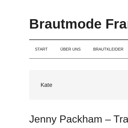
Skip
Skip
Skip
to
to
to
main
secondary
primary
Brautmode Fra
content
menu
sidebar
Couture
Brautmode
für
START
ÜBER UNS
BRAUTKLEIDER
Braut
und
Bräutigam
Kate
Jenny Packham – Tr