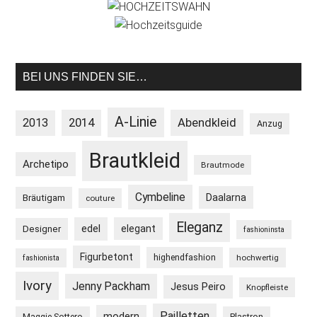
BEI UNS FINDEN SIE…
A-Linie
2013
2014
Abendkleid
Anzug
Brautkleid
Archetipo
Brautmode
Cymbeline
Daalarna
Bräutigam
couture
Eleganz
edel
elegant
Designer
fashioninsta
Figurbetont
highendfashion
hochwertig
fashionista
Ivory
Jenny Packham
Jesus Peiro
Knopfleiste
Pailletten
modern
Maggie Sottero
Plastron