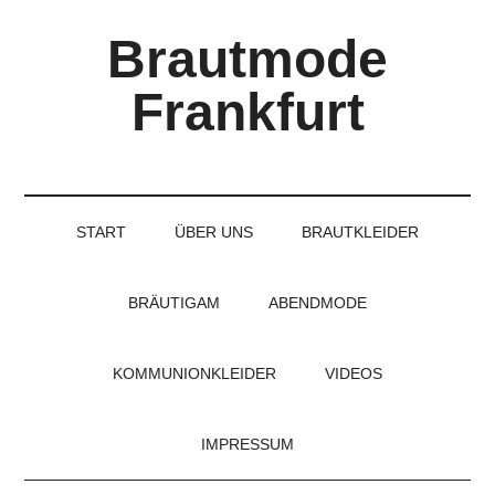
Skip
Skip
Skip
Brautmode
to
to
to
main
secondary
primary
Frankfurt
content
menu
sidebar
Couture
Brautmode
für
START
ÜBER UNS
BRAUTKLEIDER
Braut
und
Bräutigam
BRÄUTIGAM
ABENDMODE
KOMMUNIONKLEIDER
VIDEOS
IMPRESSUM