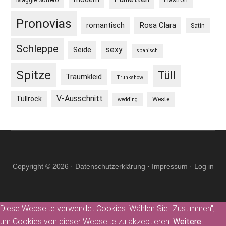
Pronovias
Rosa Clara
romantisch
Satin
Schleppe
sexy
Seide
spanisch
Spitze
Tüll
Traumkleid
Trunkshow
V-Ausschnitt
Tüllrock
Weste
wedding
Copyright © 2026 ·
Datenschutzerklärung
·
Impressum
·
Log in
Diese Webseite verwendet Cookies. Wählen Sie "Zustimmen",
um Cookies von dieser Webseite zu akzeptieren.
Weitere