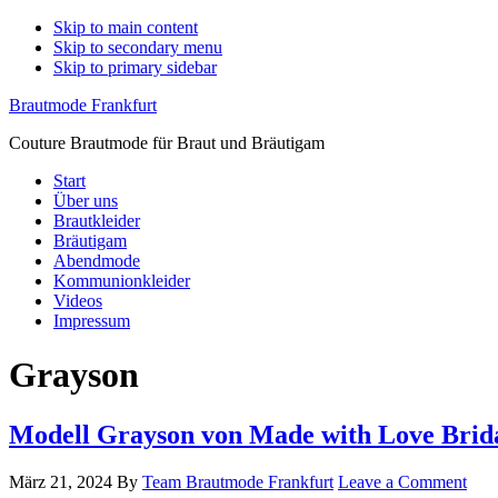
Skip to main content
Skip to secondary menu
Skip to primary sidebar
Brautmode Frankfurt
Couture Brautmode für Braut und Bräutigam
Start
Über uns
Brautkleider
Bräutigam
Abendmode
Kommunionkleider
Videos
Impressum
Grayson
Modell Grayson von Made with Love Brid
März 21, 2024
By
Team Brautmode Frankfurt
Leave a Comment