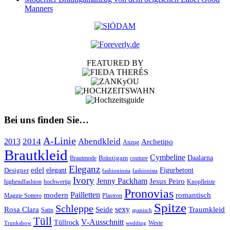
Manners
FEATURED BY
Bei uns finden Sie…
A-Linie
2014
Abendkleid
2013
Archetipo
Anzug
Brautkleid
Cymbeline
Bräutigam
Daalarna
Brautmode
couture
Eleganz
edel
Designer
elegant
Figurbetont
fashioninsta
fashionista
Ivory
Jenny Packham
Jesus Peiro
highendfashion
hochwertig
Knopfleiste
Pronovias
Pailletten
modern
romantisch
Maggie Sottero
Plastron
Spitze
Schleppe
Rosa Clara
Seide
sexy
Traumkleid
Satin
spanisch
Tüll
V-Ausschnitt
Tüllrock
Weste
Trunkshow
wedding