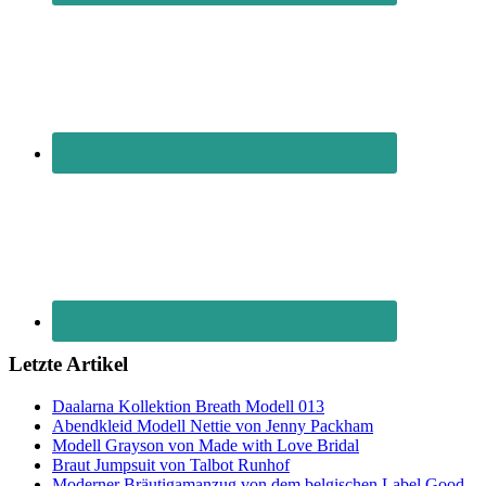
Letzte Artikel
Daalarna Kollektion Breath Modell 013
Abendkleid Modell Nettie von Jenny Packham
Modell Grayson von Made with Love Bridal
Braut Jumpsuit von Talbot Runhof
Moderner Bräutigamanzug von dem belgischen Label Good