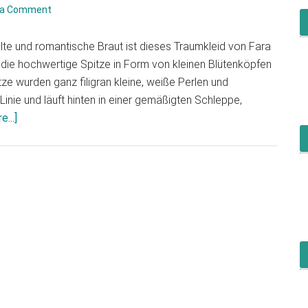
 a Comment
elte und romantische Braut ist dieses Traumkleid von Fara
die hochwertige Spitze in Form von kleinen Blütenköpfen
tze wurden ganz filigran kleine, weiße Perlen und
Linie und läuft hinten in einer gemäßigten Schleppe,
...]
about
Fara
Sposa
5120