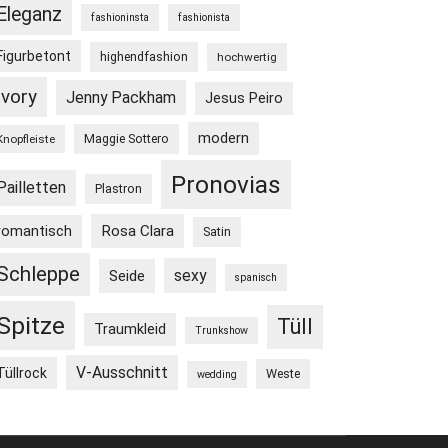
Eleganz
fashioninsta
fashionista
Figurbetont
highendfashion
hochwertig
Ivory
Jenny Packham
Jesus Peiro
modern
Maggie Sottero
Knopfleiste
Pronovias
Pailletten
Plastron
Rosa Clara
romantisch
Satin
Schleppe
sexy
Seide
spanisch
Spitze
Tüll
Traumkleid
Trunkshow
V-Ausschnitt
Tüllrock
Weste
wedding