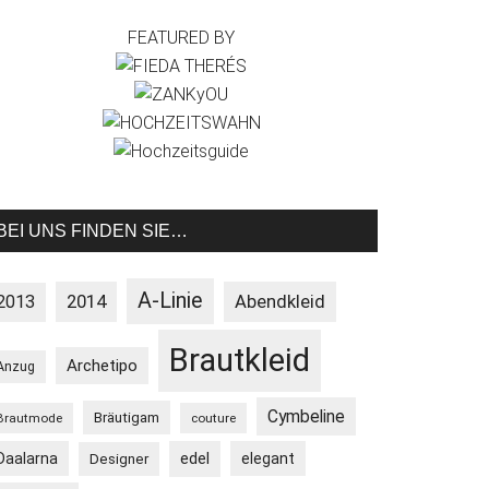
FEATURED BY
BEI UNS FINDEN SIE…
A-Linie
2013
2014
Abendkleid
Brautkleid
Archetipo
Anzug
Cymbeline
Bräutigam
Brautmode
couture
Daalarna
edel
elegant
Designer