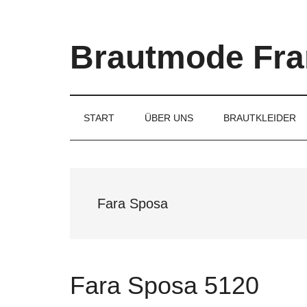
Skip
Skip
Skip
to
to
to
main
secondary
primary
Brautmode Fra
content
menu
sidebar
Couture
Brautmode
für
START
ÜBER UNS
BRAUTKLEIDER
Braut
und
Bräutigam
Fara Sposa
Fara Sposa 5120