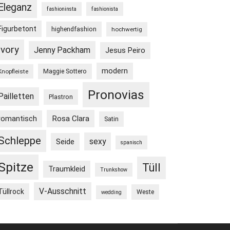
Eleganz
fashioninsta
fashionista
Figurbetont
highendfashion
hochwertig
Ivory
Jenny Packham
Jesus Peiro
modern
Maggie Sottero
Knopfleiste
Pronovias
Pailletten
Plastron
Rosa Clara
romantisch
Satin
Schleppe
sexy
Seide
spanisch
Spitze
Tüll
Traumkleid
Trunkshow
V-Ausschnitt
Tüllrock
Weste
wedding