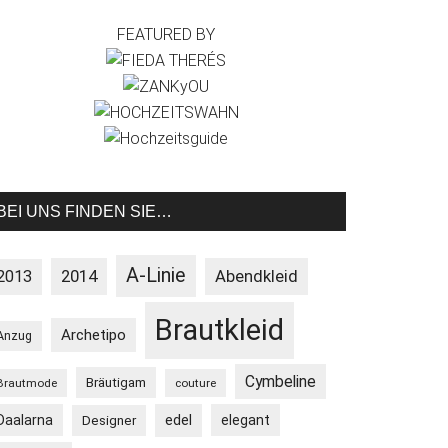
FEATURED BY
BEI UNS FINDEN SIE…
A-Linie
2013
2014
Abendkleid
Brautkleid
Archetipo
Anzug
Cymbeline
Bräutigam
Brautmode
couture
Daalarna
edel
elegant
Designer