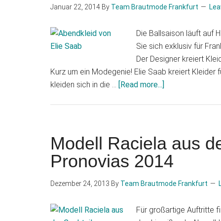
Januar 22, 2014
By
Team Brautmode Frankfurt
Lea
Die Ballsaison läuft auf 
Sie sich exklusiv für Fra
Der Designer kreiert Kle
Kurz um ein Modegenie! Elie Saab kreiert Kleider f
about
kleiden sich in die …
[Read more...]
NEU
Elie
Saab
bei
Modell Raciela aus de
Brautmode
Pronovias 2014
Frankfurt
Dezember 24, 2013
By
Team Brautmode Frankfurt
Für großartige Auftritte 