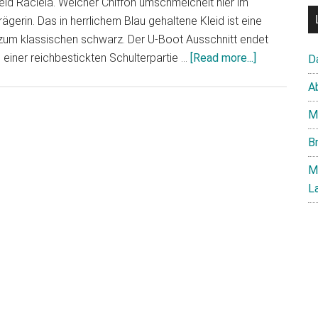
id Raciela. Weicher Chiffon umschmeichelt hier im
rägerin. Das in herrlichem Blau gehaltene Kleid ist eine
 zum klassischen schwarz. Der U-Boot Ausschnitt endet
about
in einer reichbestickten Schulterpartie …
[Read more...]
D
Modell
A
Raciela
aus
M
der
B
Cocktail
Collection
M
von
L
Pronovias
2014