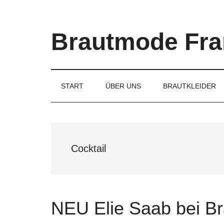
Skip
Skip
Skip
to
to
to
main
secondary
primary
Brautmode Fra
content
menu
sidebar
Couture
Brautmode
für
START
ÜBER UNS
BRAUTKLEIDER
Braut
und
Bräutigam
Cocktail
NEU Elie Saab bei Br