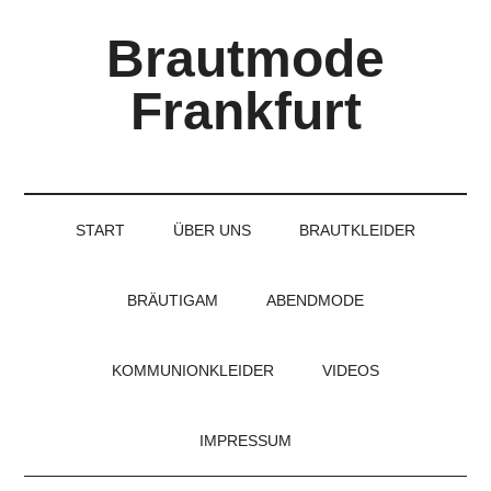
Skip
Skip
Skip
Brautmode
to
to
to
main
secondary
primary
Frankfurt
content
menu
sidebar
Couture
Brautmode
für
START
ÜBER UNS
BRAUTKLEIDER
Braut
und
Bräutigam
BRÄUTIGAM
ABENDMODE
KOMMUNIONKLEIDER
VIDEOS
IMPRESSUM