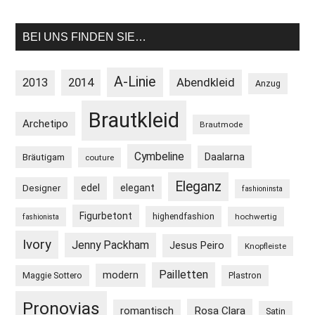
BEI UNS FINDEN SIE…
A-Linie
2013
2014
Abendkleid
Anzug
Brautkleid
Archetipo
Brautmode
Cymbeline
Daalarna
Bräutigam
couture
Eleganz
edel
elegant
Designer
fashioninsta
Figurbetont
highendfashion
hochwertig
fashionista
Ivory
Jenny Packham
Jesus Peiro
Knopfleiste
Pailletten
modern
Maggie Sottero
Plastron
Pronovias
Rosa Clara
romantisch
Satin