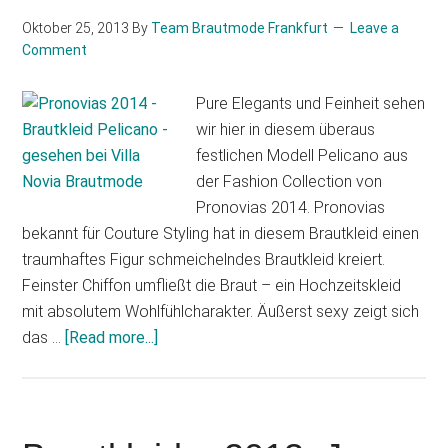
2014
Oktober 25, 2013
By
Team Brautmode Frankfurt
Leave a
Comment
Pure Elegants und Feinheit sehen
wir hier in diesem überaus
festlichen Modell Pelicano aus
der Fashion Collection von
Pronovias 2014. Pronovias
bekannt für Couture Styling hat in diesem Brautkleid einen
traumhaftes Figur schmeichelndes Brautkleid kreiert.
Feinster Chiffon umfließt die Braut – ein Hochzeitskleid
mit absolutem Wohlfühlcharakter. Äußerst sexy zeigt sich
about
das …
[Read more...]
Modell
Pelicano
von
Pronovias