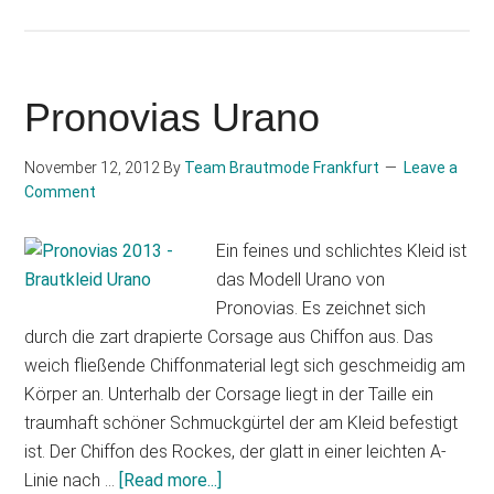
Brautkleider
2013:
Jenny
Packham
Pronovias Urano
Brautkleid
Modell
November 12, 2012
By
Team Brautmode Frankfurt
Leave a
Aspen
Comment
Ein feines und schlichtes Kleid ist
das Modell Urano von
Pronovias. Es zeichnet sich
durch die zart drapierte Corsage aus Chiffon aus. Das
weich fließende Chiffonmaterial legt sich geschmeidig am
Körper an. Unterhalb der Corsage liegt in der Taille ein
traumhaft schöner Schmuckgürtel der am Kleid befestigt
ist. Der Chiffon des Rockes, der glatt in einer leichten A-
about
Linie nach …
[Read more...]