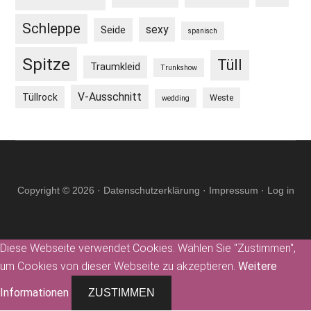
Schleppe
sexy
Seide
spanisch
Spitze
Tüll
Traumkleid
Trunkshow
V-Ausschnitt
Tüllrock
Weste
wedding
Copyright © 2026 ·
Datenschutzerklärung
·
Impressum
·
Log in
Diese Webseite verwendet Cookies. Wählen Sie "Zustimmen",
um Cookies von dieser Webseite zu akzeptieren.
Weitere
Informationen
ZUSTIMMEN