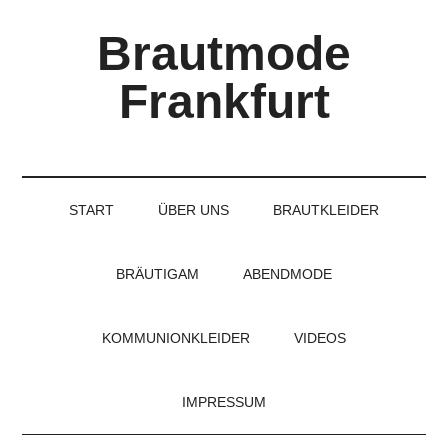
Skip
Skip
Skip
Brautmode
to
to
to
main
secondary
primary
Frankfurt
content
menu
sidebar
Couture
Brautmode
für
START
ÜBER UNS
BRAUTKLEIDER
Braut
und
Bräutigam
BRÄUTIGAM
ABENDMODE
KOMMUNIONKLEIDER
VIDEOS
IMPRESSUM