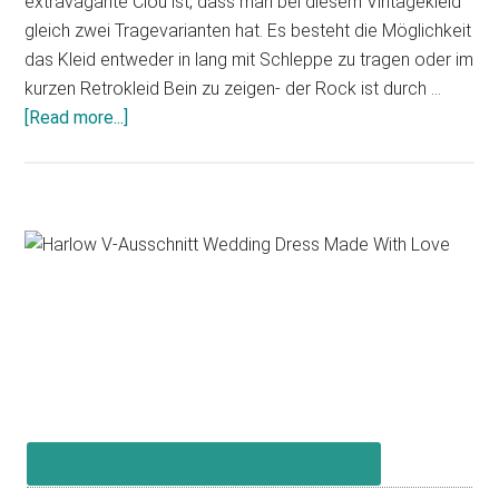
extravagante Clou ist, dass man bei diesem Vintagekleid
gleich zwei Tragevarianten hat. Es besteht die Möglichkeit
das Kleid entweder in lang mit Schleppe zu tragen oder im
kurzen Retrokleid Bein zu zeigen- der Rock ist durch …
about
[Read more...]
Jose
M.
Peiro
Primary
Sidebar