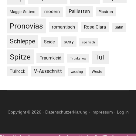
Pailletten
modern
Maggie Sottero
Plastron
Pronovias
Rosa Clara
romantisch
Satin
Schleppe
sexy
Seide
spanisch
Spitze
Tüll
Traumkleid
Trunkshow
V-Ausschnitt
Tüllrock
Weste
wedding
Copyright © 2026 ·
Datenschutzerklärung
·
Impressum
·
Log in