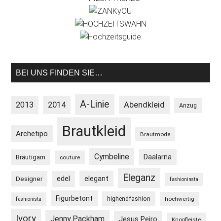
BEI UNS FINDEN SIE…
A-Linie
2013
2014
Abendkleid
Anzug
Brautkleid
Archetipo
Brautmode
Cymbeline
Daalarna
Bräutigam
couture
Eleganz
edel
elegant
Designer
fashioninsta
Figurbetont
highendfashion
hochwertig
fashionista
Ivory
Jenny Packham
Jesus Peiro
Knopfleiste