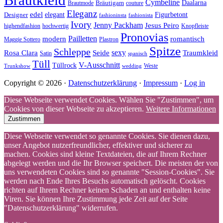
Brautkleid
Cymbeline
Bräutigam
Daalarna
Brautmode
couture
Eleganz
edel
Designer
elegant
Figurbetont
fashioninsta
fashionista
Ivory
Jenny Packham
Jesus Peiro
highendfashion
hochwertig
Knopfleiste
Pronovias
Pailletten
modern
romantisch
Maggie Sottero
Plastron
Spitze
Schleppe
Rosa Clara
Seide
sexy
Traumkleid
Satin
spanisch
Tüll
V-Ausschnitt
Tüllrock
Weste
Trunkshow
wedding
Copyright © 2026 ·
Datenschutzerklärung
·
Impressum
·
Log in
Diese Webseite verwendet Cookies. Wählen Sie "Zustimmen", um
Cookies von dieser Webseite zu akzeptieren.
Weitere Informationen
Zustimmen
Diese Webseite verwendet so genannte Cookies. Sie dienen dazu,
unser Angebot nutzerfreundlicher, effektiver und sicherer zu
machen. Cookies sind kleine Textdateien, die auf Ihrem Rechner
abgelegt werden und die Ihr Browser speichert. Die meisten der von
uns verwendeten Cookies sind so genannte "Session-Cookies". Sie
werden nach Ende Ihres Besuchs automatisch gelöscht. Cookies
richten auf Ihrem Rechner keinen Schaden an und enthalten keine
Viren. Sie können Ihre Zustimmung jede Zeit auf der Seite
"Datenschutzerklärung" widerrufen.