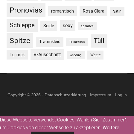
Pronovias
Rosa Clara
romantisch
Satin
Schleppe
sexy
Seide
spanisch
Spitze
Tüll
Traumkleid
Trunkshow
V-Ausschnitt
Tüllrock
Weste
wedding
Copyright © 2026 ·
Datenschutzerklärung
·
Impressum
·
Log in
Diese Webseite verwendet Cookies. Wählen Sie "Zustimmen",
um Cookies von dieser Webseite zu akzeptieren.
Weitere