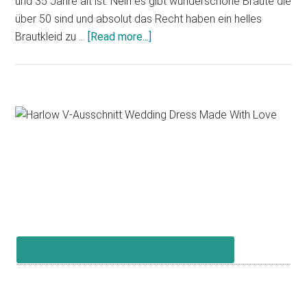
und 35 Jahre alt ist. Nein es gibt wunderschöne Bräute die
über 50 sind und absolut das Recht haben ein helles
about
Brautkleid zu …
[Read more...]
Bestager
#50plus
Primary
Sidebar