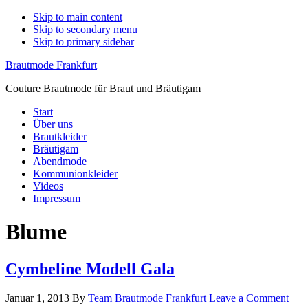
Skip to main content
Skip to secondary menu
Skip to primary sidebar
Brautmode Frankfurt
Couture Brautmode für Braut und Bräutigam
Start
Über uns
Brautkleider
Bräutigam
Abendmode
Kommunionkleider
Videos
Impressum
Blume
Cymbeline Modell Gala
Januar 1, 2013
By
Team Brautmode Frankfurt
Leave a Comment