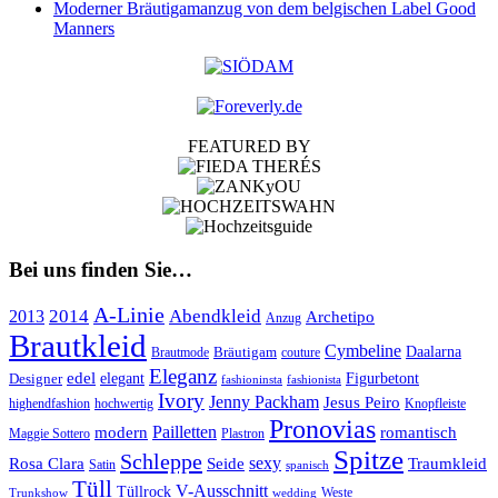
Moderner Bräutigamanzug von dem belgischen Label Good
Manners
FEATURED BY
Bei uns finden Sie…
A-Linie
2014
Abendkleid
2013
Archetipo
Anzug
Brautkleid
Cymbeline
Bräutigam
Daalarna
Brautmode
couture
Eleganz
edel
Designer
elegant
Figurbetont
fashioninsta
fashionista
Ivory
Jenny Packham
Jesus Peiro
highendfashion
hochwertig
Knopfleiste
Pronovias
Pailletten
modern
romantisch
Maggie Sottero
Plastron
Spitze
Schleppe
Rosa Clara
Seide
sexy
Traumkleid
Satin
spanisch
Tüll
V-Ausschnitt
Tüllrock
Weste
Trunkshow
wedding