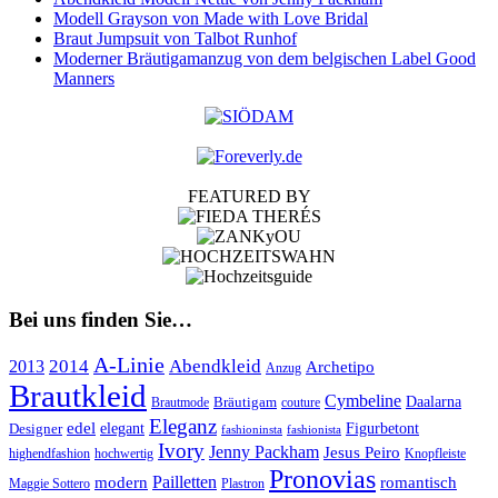
Modell Grayson von Made with Love Bridal
Braut Jumpsuit von Talbot Runhof
Moderner Bräutigamanzug von dem belgischen Label Good
Manners
FEATURED BY
Bei uns finden Sie…
A-Linie
2014
Abendkleid
2013
Archetipo
Anzug
Brautkleid
Cymbeline
Bräutigam
Daalarna
Brautmode
couture
Eleganz
edel
Designer
elegant
Figurbetont
fashioninsta
fashionista
Ivory
Jenny Packham
Jesus Peiro
highendfashion
hochwertig
Knopfleiste
Pronovias
Pailletten
modern
romantisch
Maggie Sottero
Plastron