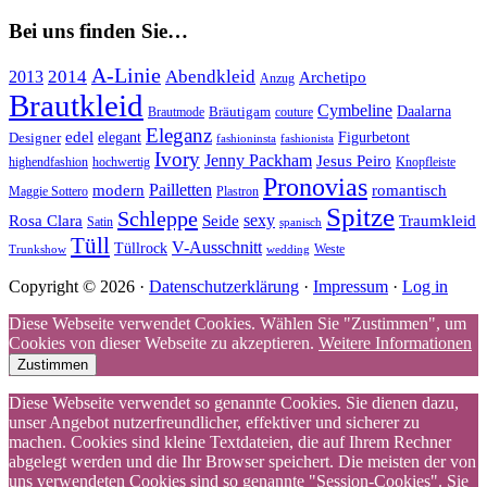
Bei uns finden Sie…
A-Linie
2014
Abendkleid
2013
Archetipo
Anzug
Brautkleid
Cymbeline
Bräutigam
Daalarna
Brautmode
couture
Eleganz
edel
Designer
elegant
Figurbetont
fashioninsta
fashionista
Ivory
Jenny Packham
Jesus Peiro
highendfashion
hochwertig
Knopfleiste
Pronovias
Pailletten
modern
romantisch
Maggie Sottero
Plastron
Spitze
Schleppe
Rosa Clara
Seide
sexy
Traumkleid
Satin
spanisch
Tüll
V-Ausschnitt
Tüllrock
Weste
Trunkshow
wedding
Copyright © 2026 ·
Datenschutzerklärung
·
Impressum
·
Log in
Diese Webseite verwendet Cookies. Wählen Sie "Zustimmen", um
Cookies von dieser Webseite zu akzeptieren.
Weitere Informationen
Zustimmen
Diese Webseite verwendet so genannte Cookies. Sie dienen dazu,
unser Angebot nutzerfreundlicher, effektiver und sicherer zu
machen. Cookies sind kleine Textdateien, die auf Ihrem Rechner
abgelegt werden und die Ihr Browser speichert. Die meisten der von
uns verwendeten Cookies sind so genannte "Session-Cookies". Sie