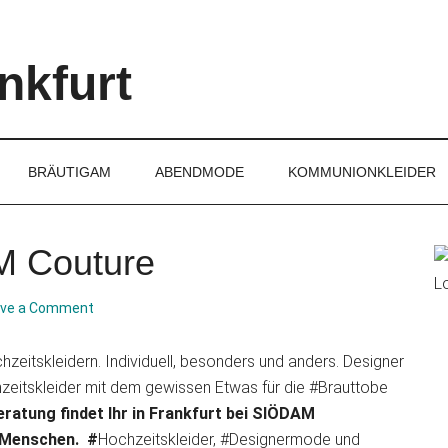
nkfurt
BRÄUTIGAM
ABENDMODE
KOMMUNIONKLEIDER
M Couture
P
S
ave a Comment
eitskleidern. Individuell, besonders und anders. Designer
eitskleider mit dem gewissen Etwas für die #Brauttobe
ratung findet Ihr in Frankfurt bei SIÖDAM
 Menschen. #
Hochzeitskleider, #Designermode und