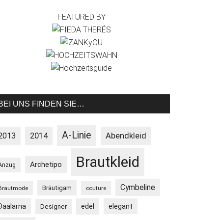
FEATURED BY
BEI UNS FINDEN SIE…
A-Linie
2013
2014
Abendkleid
Brautkleid
Archetipo
Anzug
Cymbeline
Bräutigam
Brautmode
couture
Daalarna
edel
elegant
Designer