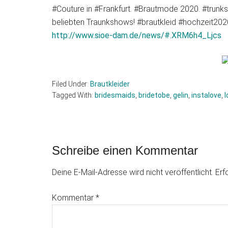
#Couture in #Frankfurt. #Brautmode 2020. #trunks
beliebten Traunkshows! #brautkleid #hochzeit202
http://www.sioe-dam.de/news/#.XRM6h4_Ljcs
Filed Under:
Brautkleider
Tagged With:
bridesmaids
,
bridetobe
,
gelin
,
instalove
,
l
Reader
Schreibe einen Kommentar
Interactions
Deine E-Mail-Adresse wird nicht veröffentlicht.
Erf
Kommentar
*