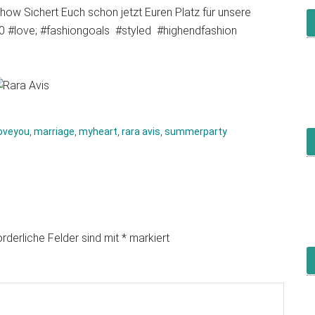
how Sichert Euch schon jetzt Euren Platz für unsere
0 #love; #fashiongoals #styled #highendfashion
oveyou
,
marriage
,
myheart
,
rara avis
,
summerparty
orderliche Felder sind mit
*
markiert