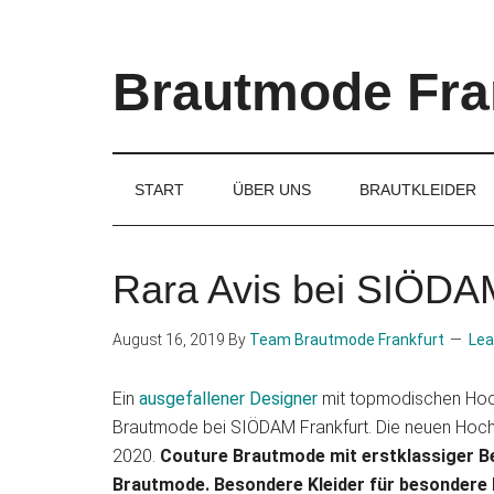
Skip
Skip
Skip
to
to
to
main
secondary
primary
Brautmode Fra
content
menu
sidebar
Couture
Brautmode
für
START
ÜBER UNS
BRAUTKLEIDER
Braut
und
Bräutigam
Rara Avis bei SIÖDA
August 16, 2019
By
Team Brautmode Frankfurt
Le
Ein
ausgefallener Designer
mit topmodischen Hochz
Brautmode bei SIÖDAM Frankfurt. Die neuen Hochz
2020.
Couture Brautmode mit erstklassiger Be
Brautmode. Besondere Kleider für besondere