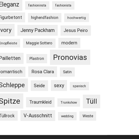
Eleganz
fashioninsta
fashionista
Figurbetont
highendfashion
hochwertig
Ivory
Jenny Packham
Jesus Peiro
modern
Maggie Sottero
Knopfleiste
Pronovias
Pailletten
Plastron
Rosa Clara
romantisch
Satin
Schleppe
sexy
Seide
spanisch
Spitze
Tüll
Traumkleid
Trunkshow
V-Ausschnitt
Tüllrock
Weste
wedding