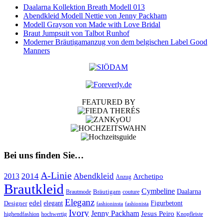
Daalarna Kollektion Breath Modell 013
Abendkleid Modell Nettie von Jenny Packham
Modell Grayson von Made with Love Bridal
Braut Jumpsuit von Talbot Runhof
Moderner Bräutigamanzug von dem belgischen Label Good
Manners
FEATURED BY
Bei uns finden Sie…
A-Linie
2014
Abendkleid
2013
Archetipo
Anzug
Brautkleid
Cymbeline
Bräutigam
Daalarna
Brautmode
couture
Eleganz
edel
Designer
elegant
Figurbetont
fashioninsta
fashionista
Ivory
Jenny Packham
Jesus Peiro
highendfashion
hochwertig
Knopfleiste