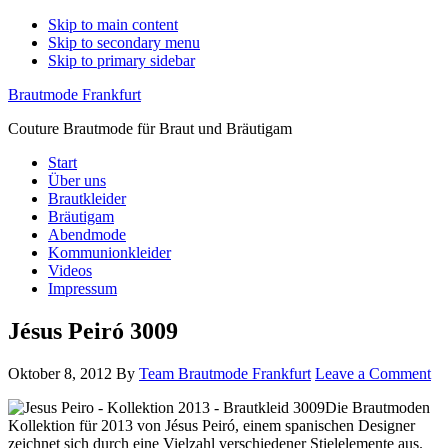
Skip to main content
Skip to secondary menu
Skip to primary sidebar
Brautmode Frankfurt
Couture Brautmode für Braut und Bräutigam
Start
Über uns
Brautkleider
Bräutigam
Abendmode
Kommunionkleider
Videos
Impressum
Jésus Peiró 3009
Oktober 8, 2012
By
Team Brautmode Frankfurt
Leave a Comment
Die Brautmoden
Kollektion für 2013 von Jésus Peiró, einem spanischen Designer
zeichnet sich durch eine Vielzahl verschiedener Stielelemente aus.