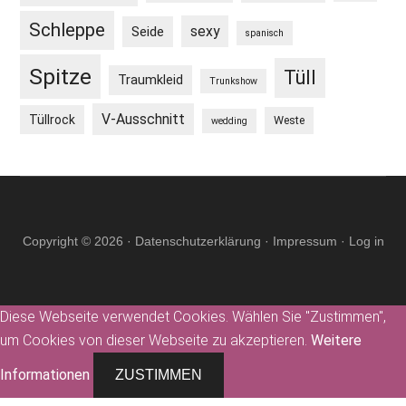
Schleppe
sexy
Seide
spanisch
Spitze
Tüll
Traumkleid
Trunkshow
V-Ausschnitt
Tüllrock
Weste
wedding
Copyright © 2026 ·
Datenschutzerklärung
·
Impressum
·
Log in
Diese Webseite verwendet Cookies. Wählen Sie "Zustimmen",
um Cookies von dieser Webseite zu akzeptieren.
Weitere
Informationen
ZUSTIMMEN