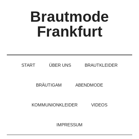
Skip
Skip
Skip
Brautmode
to
to
to
main
secondary
primary
Frankfurt
content
menu
sidebar
Couture
Brautmode
für
START
ÜBER UNS
BRAUTKLEIDER
Braut
und
Bräutigam
BRÄUTIGAM
ABENDMODE
KOMMUNIONKLEIDER
VIDEOS
IMPRESSUM