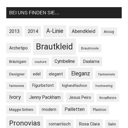
BEI UNS FINDEN SIE…
A-Linie
2013
2014
Abendkleid
Anzug
Brautkleid
Archetipo
Brautmode
Cymbeline
Daalarna
Bräutigam
couture
Eleganz
edel
elegant
Designer
fashioninsta
Figurbetont
highendfashion
hochwertig
fashionista
Ivory
Jenny Packham
Jesus Peiro
Knopfleiste
Pailletten
modern
Maggie Sottero
Plastron
Pronovias
Rosa Clara
romantisch
Satin