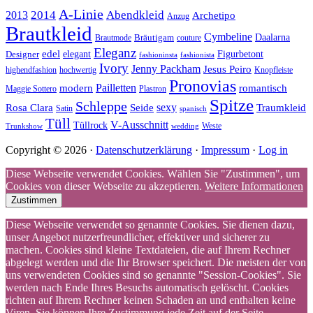
A-Linie
2014
Abendkleid
2013
Archetipo
Anzug
Brautkleid
Cymbeline
Bräutigam
Daalarna
Brautmode
couture
Eleganz
edel
Designer
elegant
Figurbetont
fashioninsta
fashionista
Ivory
Jenny Packham
Jesus Peiro
highendfashion
hochwertig
Knopfleiste
Pronovias
Pailletten
modern
romantisch
Maggie Sottero
Plastron
Spitze
Schleppe
Rosa Clara
Seide
sexy
Traumkleid
Satin
spanisch
Tüll
V-Ausschnitt
Tüllrock
Weste
Trunkshow
wedding
Copyright © 2026 ·
Datenschutzerklärung
·
Impressum
·
Log in
Diese Webseite verwendet Cookies. Wählen Sie "Zustimmen", um
Cookies von dieser Webseite zu akzeptieren.
Weitere Informationen
Zustimmen
Diese Webseite verwendet so genannte Cookies. Sie dienen dazu,
unser Angebot nutzerfreundlicher, effektiver und sicherer zu
machen. Cookies sind kleine Textdateien, die auf Ihrem Rechner
abgelegt werden und die Ihr Browser speichert. Die meisten der von
uns verwendeten Cookies sind so genannte "Session-Cookies". Sie
werden nach Ende Ihres Besuchs automatisch gelöscht. Cookies
richten auf Ihrem Rechner keinen Schaden an und enthalten keine
Viren. Sie können Ihre Zustimmung jede Zeit auf der Seite