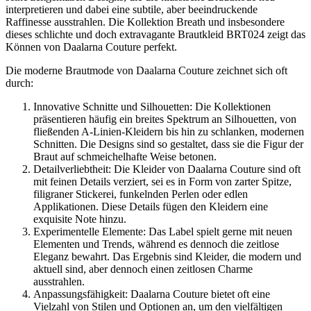
interpretieren und dabei eine subtile, aber beeindruckende
Raffinesse ausstrahlen. Die Kollektion Breath und insbesondere
dieses schlichte und doch extravagante Brautkleid BRT024 zeigt das
Können von Daalarna Couture perfekt.
Die moderne Brautmode von Daalarna Couture zeichnet sich oft
durch:
Innovative Schnitte und Silhouetten: Die Kollektionen
präsentieren häufig ein breites Spektrum an Silhouetten, von
fließenden A-Linien-Kleidern bis hin zu schlanken, modernen
Schnitten. Die Designs sind so gestaltet, dass sie die Figur der
Braut auf schmeichelhafte Weise betonen.
Detailverliebtheit: Die Kleider von Daalarna Couture sind oft
mit feinen Details verziert, sei es in Form von zarter Spitze,
filigraner Stickerei, funkelnden Perlen oder edlen
Applikationen. Diese Details fügen den Kleidern eine
exquisite Note hinzu.
Experimentelle Elemente: Das Label spielt gerne mit neuen
Elementen und Trends, während es dennoch die zeitlose
Eleganz bewahrt. Das Ergebnis sind Kleider, die modern und
aktuell sind, aber dennoch einen zeitlosen Charme
ausstrahlen.
Anpassungsfähigkeit: Daalarna Couture bietet oft eine
Vielzahl von Stilen und Optionen an, um den vielfältigen