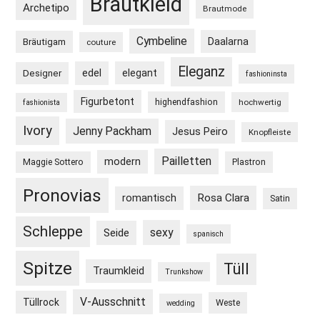
Brautkleid
Archetipo
Brautmode
Cymbeline
Daalarna
Bräutigam
couture
Eleganz
edel
elegant
Designer
fashioninsta
Figurbetont
highendfashion
hochwertig
fashionista
Ivory
Jenny Packham
Jesus Peiro
Knopfleiste
Pailletten
modern
Maggie Sottero
Plastron
Pronovias
Rosa Clara
romantisch
Satin
Schleppe
sexy
Seide
spanisch
Spitze
Tüll
Traumkleid
Trunkshow
V-Ausschnitt
Tüllrock
Weste
wedding