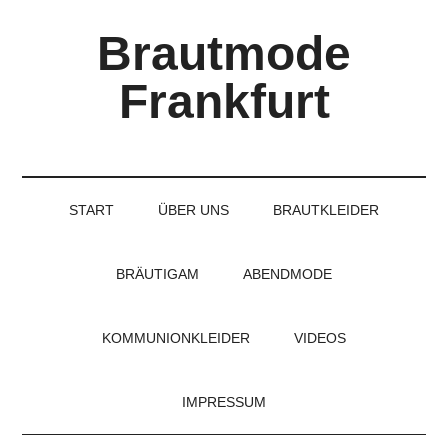
Skip
Skip
Skip
Brautmode
to
to
to
main
secondary
primary
Frankfurt
content
menu
sidebar
Couture
Brautmode
für
START
ÜBER UNS
BRAUTKLEIDER
Braut
und
Bräutigam
BRÄUTIGAM
ABENDMODE
KOMMUNIONKLEIDER
VIDEOS
IMPRESSUM