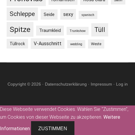
Schleppe
sexy
Seide
spanisch
Spitze
Tüll
Traumkleid
Trunkshow
V-Ausschnitt
Tüllrock
Weste
wedding
Copyright © 2026 ·
Datenschutzerklärung
·
Impressum
·
Log in
Diese Webseite verwendet Cookies. Wählen Sie "Zustimmen",
um Cookies von dieser Webseite zu akzeptieren.
Weitere
Informationen
ZUSTIMMEN