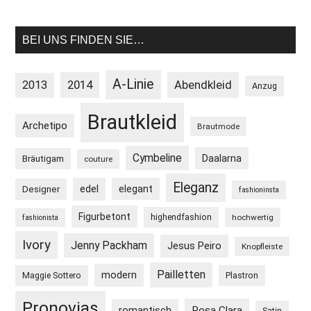
BEI UNS FINDEN SIE…
A-Linie
2013
2014
Abendkleid
Anzug
Brautkleid
Archetipo
Brautmode
Cymbeline
Daalarna
Bräutigam
couture
Eleganz
edel
elegant
Designer
fashioninsta
Figurbetont
highendfashion
hochwertig
fashionista
Ivory
Jenny Packham
Jesus Peiro
Knopfleiste
Pailletten
modern
Maggie Sottero
Plastron
Pronovias
Rosa Clara
romantisch
Satin