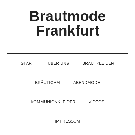
Skip
Skip
Skip
Brautmode
to
to
to
main
secondary
primary
Frankfurt
content
menu
sidebar
Couture
Brautmode
für
START
ÜBER UNS
BRAUTKLEIDER
Braut
und
Bräutigam
BRÄUTIGAM
ABENDMODE
KOMMUNIONKLEIDER
VIDEOS
IMPRESSUM